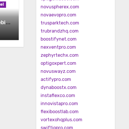
el
novuspherex.com
novaevopro.com
ebih
trusparktech.com
nline
trubrandzhq.com
boostifynet.com
nexventpro.com
zephyrtechx.com
optigoxpert.com
novuswayz.com
actifypro.com
dynaboostx.com
instaflexco.com
innovistapro.com
flexiboostlab.com
vortexohqplus.com
swiftiopro.com