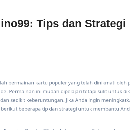
no99: Tips dan Strategi
ah permainan kartu populer yang telah dinikmati oleh 
. Permainan ini mudah dipelajari tetapi sulit untuk dik
 dan sedikit keberuntungan. Jika Anda ingin meningkat
berikut beberapa tip dan strategi untuk membantu An