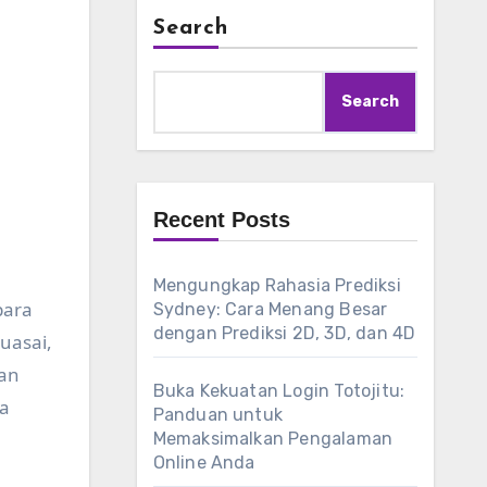
Search
Search
Recent Posts
Mengungkap Rahasia Prediksi
para
Sydney: Cara Menang Besar
dengan Prediksi 2D, 3D, dan 4D
uasai,
kan
Buka Kekuatan Login Totojitu:
da
Panduan untuk
Memaksimalkan Pengalaman
Online Anda