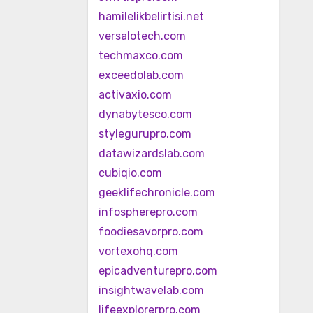
hamilelikbelirtisi.net
versalotech.com
techmaxco.com
exceedolab.com
activaxio.com
dynabytesco.com
stylegurupro.com
datawizardslab.com
cubiqio.com
geeklifechronicle.com
infospherepro.com
foodiesavorpro.com
vortexohq.com
epicadventurepro.com
insightwavelab.com
lifeexplorerpro.com