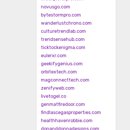
novusgo.com
bytestormpro.com
wanderlustchrono.com
culturetrendlab.com
trendsensehub.com
ticktockenigma.com
eulerxr.com
geekifygenius.com
orbitextech.com
magconnecttech.com
zenifyweb.com
livetogel.co
genmatfiredoor.com
findlascegasproperties.com
healthhavenrobbie.com
donanddonnadesigns.com