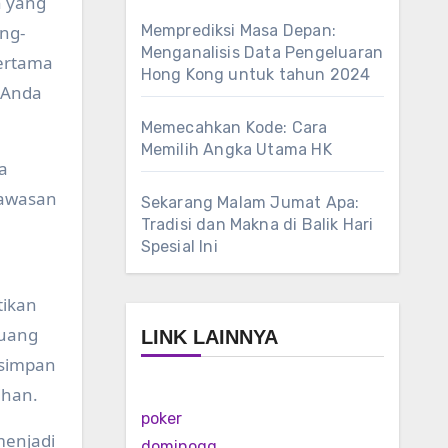
n yang
ng-
Memprediksi Masa Depan:
Menganalisis Data Pengeluaran
pertama
Hong Kong untuk tahun 2024
 Anda
Memecahkan Kode: Cara
Memilih Angka Utama HK
a
wawasan
Sekarang Malam Jumat Apa:
Tradisi dan Makna di Balik Hari
Spesial Ini
tikan
luang
LINK LAINNYA
 simpan
ihan.
poker
menjadi
dominoqq