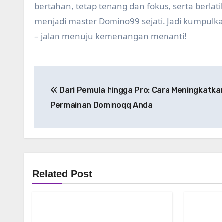
bertahan, tetap tenang dan fokus, serta berla
menjadi master Domino99 sejati. Jadi kumpul
– jalan menuju kemenangan menanti!
Post
Dari Pemula hingga Pro: Cara Meningkatka
navigation
Permainan Dominoqq Anda
Related Post