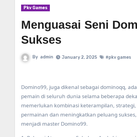
Pkv Games
Menguasai Seni Domi
Sukses
By
admin
January 2, 2025
#pkv games
Domino99, juga dikenal sebagai dominoqq, adal
pemain di seluruh dunia selama beberapa dekade
memerlukan kombinasi keterampilan, strategi,
permainan dan meningkatkan peluang sukses, 
menjadi master Domino99.