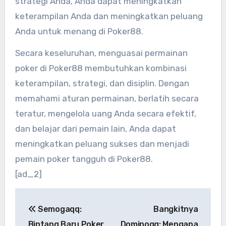
strategi Anda, Anda dapat meningkatkan
keterampilan Anda dan meningkatkan peluang
Anda untuk menang di Poker88.
Secara keseluruhan, menguasai permainan
poker di Poker88 membutuhkan kombinasi
keterampilan, strategi, dan disiplin. Dengan
memahami aturan permainan, berlatih secara
teratur, mengelola uang Anda secara efektif,
dan belajar dari pemain lain, Anda dapat
meningkatkan peluang sukses dan menjadi
pemain poker tangguh di Poker88.
[ad_2]
Post
Semogaqq:
Bangkitnya
navigation
Bintang Baru Poker
Dominoqq: Mengapa