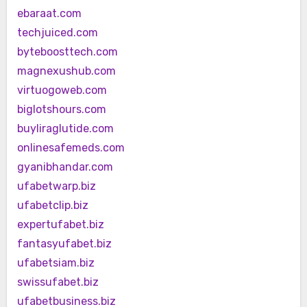
ebaraat.com
techjuiced.com
byteboosttech.com
magnexushub.com
virtuogoweb.com
biglotshours.com
buyliraglutide.com
onlinesafemeds.com
gyanibhandar.com
ufabetwarp.biz
ufabetclip.biz
expertufabet.biz
fantasyufabet.biz
ufabetsiam.biz
swissufabet.biz
ufabetbusiness.biz