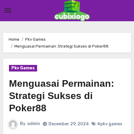
Skip
to
content
Home
Pkv Games
Menguasai Permainan: Strategi Sukses di Poker88
Pkv Games
Menguasai Permainan:
Strategi Sukses di
Poker88
By
admin
December 29, 2024
#pkv games