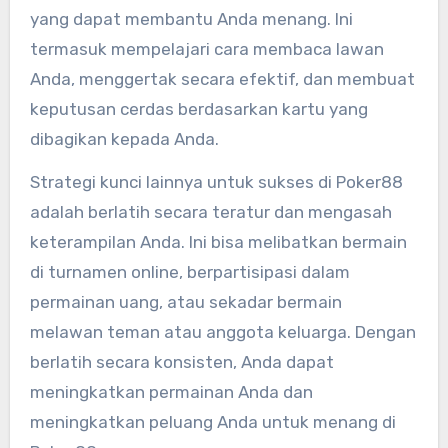
yang dapat membantu Anda menang. Ini
termasuk mempelajari cara membaca lawan
Anda, menggertak secara efektif, dan membuat
keputusan cerdas berdasarkan kartu yang
dibagikan kepada Anda.
Strategi kunci lainnya untuk sukses di Poker88
adalah berlatih secara teratur dan mengasah
keterampilan Anda. Ini bisa melibatkan bermain
di turnamen online, berpartisipasi dalam
permainan uang, atau sekadar bermain
melawan teman atau anggota keluarga. Dengan
berlatih secara konsisten, Anda dapat
meningkatkan permainan Anda dan
meningkatkan peluang Anda untuk menang di