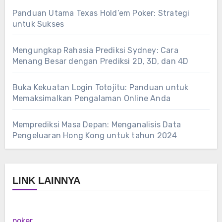
Panduan Utama Texas Hold’em Poker: Strategi
untuk Sukses
Mengungkap Rahasia Prediksi Sydney: Cara
Menang Besar dengan Prediksi 2D, 3D, dan 4D
Buka Kekuatan Login Totojitu: Panduan untuk
Memaksimalkan Pengalaman Online Anda
Memprediksi Masa Depan: Menganalisis Data
Pengeluaran Hong Kong untuk tahun 2024
LINK LAINNYA
poker