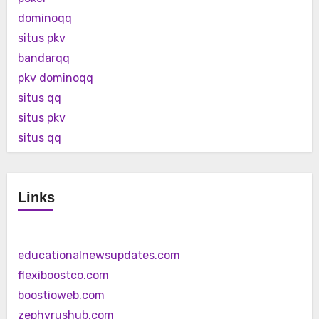
dominoqq
situs pkv
bandarqq
pkv dominoqq
situs qq
situs pkv
situs qq
Links
educationalnewsupdates.com
flexiboostco.com
boostioweb.com
zephyrushub.com