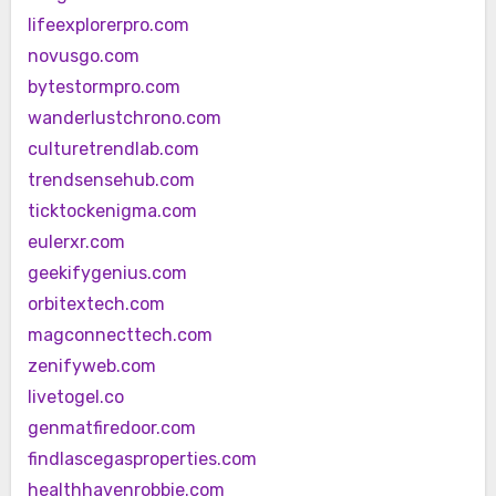
lifeexplorerpro.com
novusgo.com
bytestormpro.com
wanderlustchrono.com
culturetrendlab.com
trendsensehub.com
ticktockenigma.com
eulerxr.com
geekifygenius.com
orbitextech.com
magconnecttech.com
zenifyweb.com
livetogel.co
genmatfiredoor.com
findlascegasproperties.com
healthhavenrobbie.com