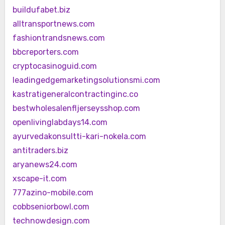
buildufabet.biz
alltransportnews.com
fashiontrandsnews.com
bbcreporters.com
cryptocasinoguid.com
leadingedgemarketingsolutionsmi.com
kastratigeneralcontractinginc.co
bestwholesalenfljerseysshop.com
openlivinglabdays14.com
ayurvedakonsultti-kari-nokela.com
antitraders.biz
aryanews24.com
xscape-it.com
777azino-mobile.com
cobbseniorbowl.com
technowdesign.com