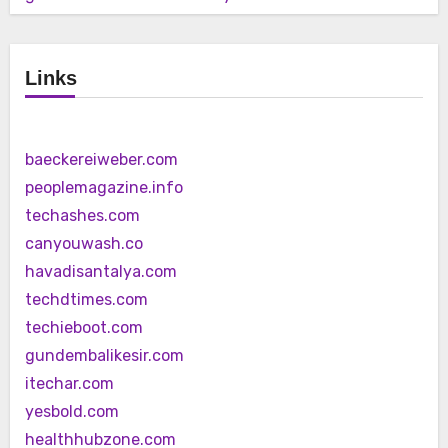
Links
baeckereiweber.com
peoplemagazine.info
techashes.com
canyouwash.co
havadisantalya.com
techdtimes.com
techieboot.com
gundembalikesir.com
itechar.com
yesbold.com
healthhubzone.com