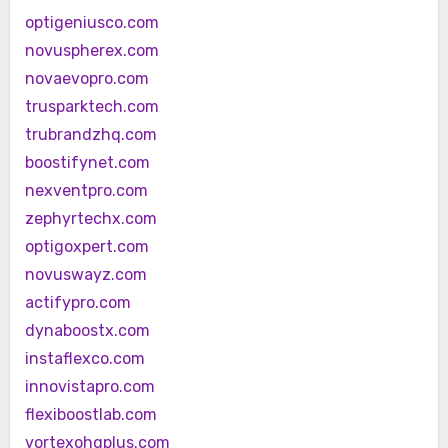
optigeniusco.com
novuspherex.com
novaevopro.com
trusparktech.com
trubrandzhq.com
boostifynet.com
nexventpro.com
zephyrtechx.com
optigoxpert.com
novuswayz.com
actifypro.com
dynaboostx.com
instaflexco.com
innovistapro.com
flexiboostlab.com
vortexohqplus.com