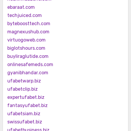
ebaraat.com
techjuiced.com
byteboosttech.com
magnexushub.com
virtuogoweb.com
biglotshours.com
buyliraglutide.com
onlinesafemeds.com
gyanibhandar.com
ufabetwarp.biz
ufabetclip.biz
expertufabet.biz
fantasyufabet.biz
ufabetsiam.biz
swissufabet.biz
ufabetbusiness.biz