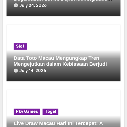
Pengalaman Bermain Game Anda
July 24, 2026
Slot
Data Toto Macau Mengungkap Tren
Mengejutkan dalam Kebiasaan Berjudi
July 14, 2026
Pkv Games
Togel
Live Draw Macau Hari Ini Tercepat: A