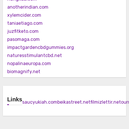
anotherindian.com
xylemcider.com
taniaetiago.com
juzfitketo.com
pasomaga.com
impactgardencbdgummies.org
naturesstimulantcbd.net
nopalinaeuropa.com
biomagnify.net
Links
saucyukiah.com
beikastreet.net
filmizlettir.net
our