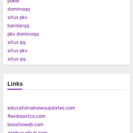
poker
dominoqq
situs pkv
bandarqq
pkv dominoqq
situs qq
situs pkv
situs qq
Links
educationalnewsupdates.com
flexiboostco.com
boostioweb.com
zephyrushub.com