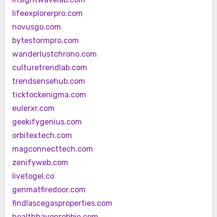
lifeexplorerpro.com
novusgo.com
bytestormpro.com
wanderlustchrono.com
culturetrendlab.com
trendsensehub.com
ticktockenigma.com
eulerxr.com
geekifygenius.com
orbitextech.com
magconnecttech.com
zenifyweb.com
livetogel.co
genmatfiredoor.com
findlascegasproperties.com
healthhavenrobbie.com