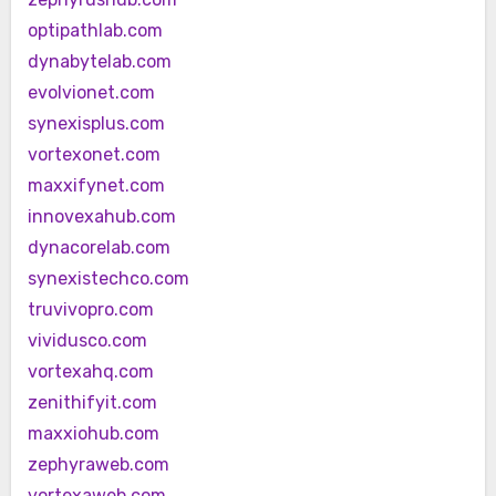
optipathlab.com
dynabytelab.com
evolvionet.com
synexisplus.com
vortexonet.com
maxxifynet.com
innovexahub.com
dynacorelab.com
synexistechco.com
truvivopro.com
vividusco.com
vortexahq.com
zenithifyit.com
maxxiohub.com
zephyraweb.com
vortexaweb.com