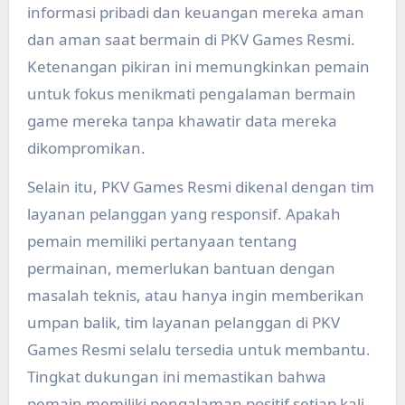
informasi pribadi dan keuangan mereka aman
dan aman saat bermain di PKV Games Resmi.
Ketenangan pikiran ini memungkinkan pemain
untuk fokus menikmati pengalaman bermain
game mereka tanpa khawatir data mereka
dikompromikan.
Selain itu, PKV Games Resmi dikenal dengan tim
layanan pelanggan yang responsif. Apakah
pemain memiliki pertanyaan tentang
permainan, memerlukan bantuan dengan
masalah teknis, atau hanya ingin memberikan
umpan balik, tim layanan pelanggan di PKV
Games Resmi selalu tersedia untuk membantu.
Tingkat dukungan ini memastikan bahwa
pemain memiliki pengalaman positif setiap kali