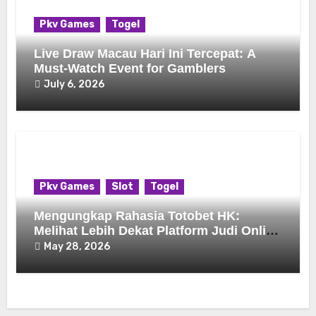
Pkv Games
Togel
Live Draw Macau Hari Ini Tercepat: A
Must-Watch Event for Gamblers
July 6, 2026
Pkv Games
Slot
Togel
Mengungkap Rahasia Totobet HK:
Melihat Lebih Dekat Platform Judi Online
Populer
May 28, 2026