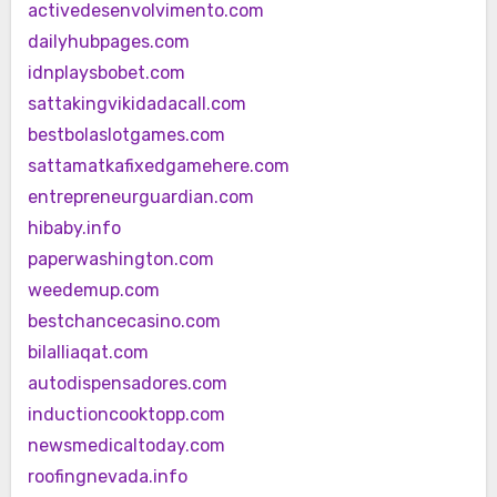
activedesenvolvimento.com
dailyhubpages.com
idnplaysbobet.com
sattakingvikidadacall.com
bestbolaslotgames.com
sattamatkafixedgamehere.com
entrepreneurguardian.com
hibaby.info
paperwashington.com
weedemup.com
bestchancecasino.com
bilalliaqat.com
autodispensadores.com
inductioncooktopp.com
newsmedicaltoday.com
roofingnevada.info