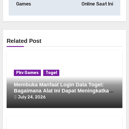
Games
Online Saat Ini
Related Post
Pkv Games
Togel
Membuka Manfaat Login Data Togel:
Bagaimana Alat Ini Dapat Meningkatkan
Pengalaman Bermain Game Anda
July 24, 2026