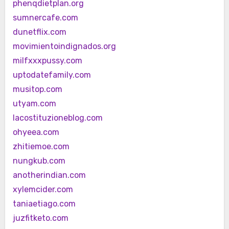
phenqdietplan.org
sumnercafe.com
dunetflix.com
movimientoindignados.org
milfxxxpussy.com
uptodatefamily.com
musitop.com
utyam.com
lacostituzioneblog.com
ohyeea.com
zhitiemoe.com
nungkub.com
anotherindian.com
xylemcider.com
taniaetiago.com
juzfitketo.com