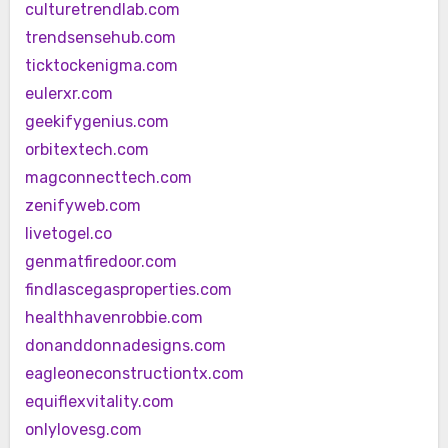
culturetrendlab.com
trendsensehub.com
ticktockenigma.com
eulerxr.com
geekifygenius.com
orbitextech.com
magconnecttech.com
zenifyweb.com
livetogel.co
genmatfiredoor.com
findlascegasproperties.com
healthhavenrobbie.com
donanddonnadesigns.com
eagleoneconstructiontx.com
equiflexvitality.com
onlylovesg.com