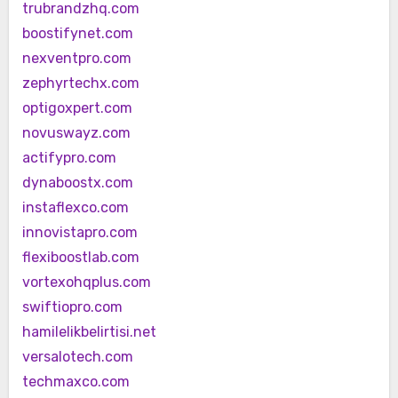
trubrandzhq.com
boostifynet.com
nexventpro.com
zephyrtechx.com
optigoxpert.com
novuswayz.com
actifypro.com
dynaboostx.com
instaflexco.com
innovistapro.com
flexiboostlab.com
vortexohqplus.com
swiftiopro.com
hamilelikbelirtisi.net
versalotech.com
techmaxco.com