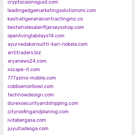
cryptocasinoguid.com
leadingedgemarketingsolutionsmi.com
kastratigeneralcontractinginc.co
bestwholesalenfljerseysshop.com
openlivinglabdays14.com
ayurvedakonsultti-kari-nokela.com
antitraders.biz
aryanews24.com
xscape-it.com
777azino-mobile.com
cobbseniorbowl.com
technowdesign.com
durexsecurityandshipping.com
cityroofingandplannig.com
ivdabergasa.com
juyultadesga.com