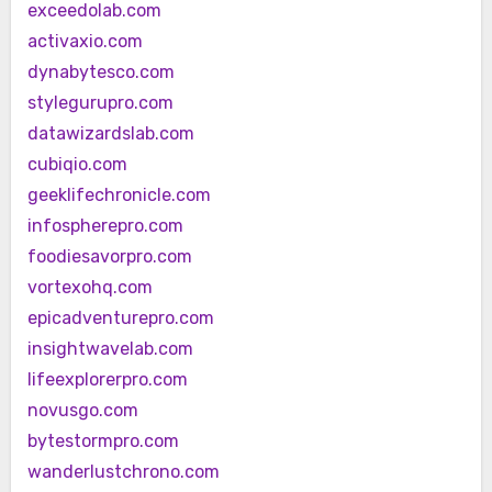
exceedolab.com
activaxio.com
dynabytesco.com
stylegurupro.com
datawizardslab.com
cubiqio.com
geeklifechronicle.com
infospherepro.com
foodiesavorpro.com
vortexohq.com
epicadventurepro.com
insightwavelab.com
lifeexplorerpro.com
novusgo.com
bytestormpro.com
wanderlustchrono.com