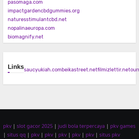
pasomaga.com
impactgardencbdgummies.org
naturesstimulantcbd.net
nopalinaeuropa.com
biomagnify.net
Links
saucyukiah.com
beikastreet.net
filmizlettir.net
our
pkv
|
slot gacor 2025
|
judi bola terpercaya
|
pkv games
|
situs qq
|
pkv
|
pkv
|
pkv
|
pkv
|
pkv
|
situs pkv