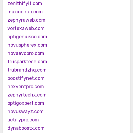
zenithifyit.com
maxxiohub.com
zephyraweb.com
vortexaweb.com
optigeniusco.com
novuspherex.com
novaevopro.com
trusparktech.com
trubrandzhq.com
boostifynet.com
nexventpro.com
zephyrtechx.com
optigoxpert.com
novuswayz.com
actifypro.com
dynaboostx.com