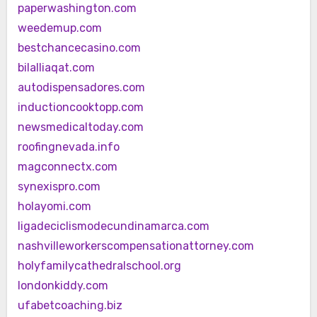
paperwashington.com
weedemup.com
bestchancecasino.com
bilalliaqat.com
autodispensadores.com
inductioncooktopp.com
newsmedicaltoday.com
roofingnevada.info
magconnectx.com
synexispro.com
holayomi.com
ligadeciclismodecundinamarca.com
nashvilleworkerscompensationattorney.com
holyfamilycathedralschool.org
londonkiddy.com
ufabetcoaching.biz