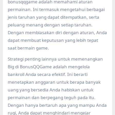
bonusqqgame adalah memahami aturan
permainan. Ini termasuk mengetahui berbagai
jenis taruhan yang dapat ditempatkan, serta
peluang menang dengan setiap taruhan.
Dengan membiasakan diri dengan aturan, Anda
dapat membuat keputusan yang lebih tepat
saat bermain game.
Strategi penting lainnya untuk memenangkan
Big di BonusQQGame adalah mengelola
bankroll Anda secara efektif. Ini berarti
menetapkan anggaran untuk berapa banyak
uang yang bersedia Anda habiskan untuk
permainan dan berpegang teguh pada itu.
Dengan hanya bertaruh apa yang mampu Anda
rugi, Anda dapat menghindari mengejar