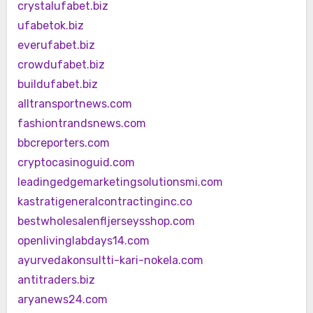
crystalufabet.biz
ufabetok.biz
everufabet.biz
crowdufabet.biz
buildufabet.biz
alltransportnews.com
fashiontrandsnews.com
bbcreporters.com
cryptocasinoguid.com
leadingedgemarketingsolutionsmi.com
kastratigeneralcontractinginc.co
bestwholesalenfljerseysshop.com
openlivinglabdays14.com
ayurvedakonsultti-kari-nokela.com
antitraders.biz
aryanews24.com