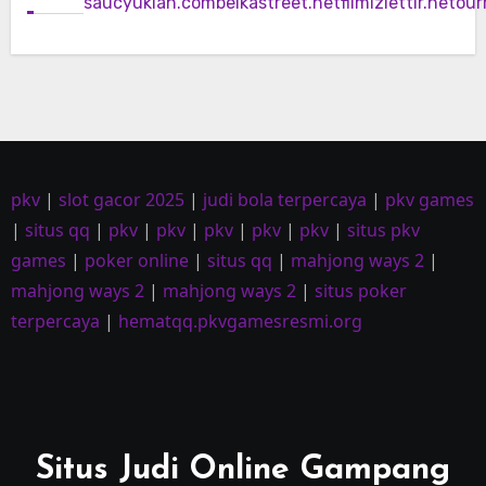
saucyukiah.com
beikastreet.net
filmizlettir.net
our
pkv
|
slot gacor 2025
|
judi bola terpercaya
|
pkv games
|
situs qq
|
pkv
|
pkv
|
pkv
|
pkv
|
pkv
|
situs pkv
games
|
poker online
|
situs qq
|
mahjong ways 2
|
mahjong ways 2
|
mahjong ways 2
|
situs poker
terpercaya
|
hematqq.pkvgamesresmi.org
Situs Judi Online Gampang