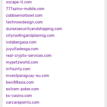
xscape-it.com
777azino-mobile.com
cobbseniorbowl.com
technowdesign.com
durexsecurityandshipping.com
cityroofingandplannig.com
ivdabergasa.com
juyultadesga.com
real-crypto-services.com
mypetzworld.com
infounty.com
investparaguay-eu.com
bwc88asia.com
extrem-poker.com
ks-casino.com
carcarepoints.com