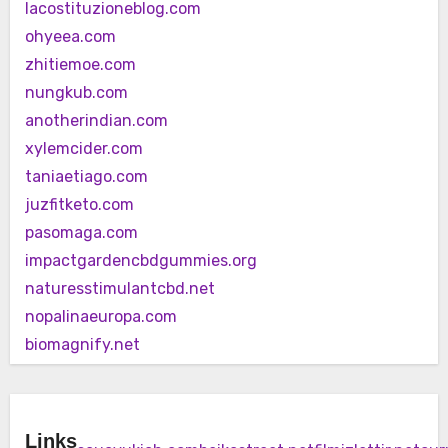
lacostituzioneblog.com
ohyeea.com
zhitiemoe.com
nungkub.com
anotherindian.com
xylemcider.com
taniaetiago.com
juzfitketo.com
pasomaga.com
impactgardencbdgummies.org
naturesstimulantcbd.net
nopalinaeuropa.com
biomagnify.net
Links