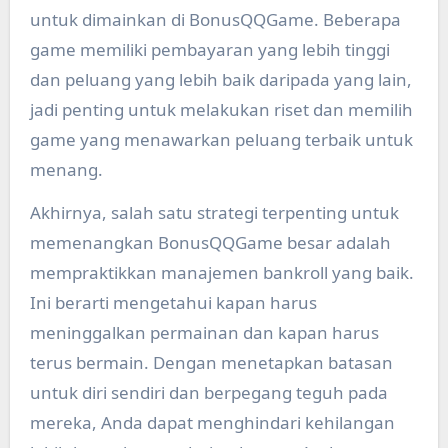
untuk dimainkan di BonusQQGame. Beberapa
game memiliki pembayaran yang lebih tinggi
dan peluang yang lebih baik daripada yang lain,
jadi penting untuk melakukan riset dan memilih
game yang menawarkan peluang terbaik untuk
menang.
Akhirnya, salah satu strategi terpenting untuk
memenangkan BonusQQGame besar adalah
mempraktikkan manajemen bankroll yang baik.
Ini berarti mengetahui kapan harus
meninggalkan permainan dan kapan harus
terus bermain. Dengan menetapkan batasan
untuk diri sendiri dan berpegang teguh pada
mereka, Anda dapat menghindari kehilangan