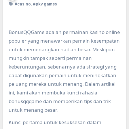
#casino
,
#pkv games
BonusQQGame adalah permainan kasino online
populer yang menawarkan pemain kesempatan
untuk memenangkan hadiah besar. Meskipun
mungkin tampak seperti permainan
keberuntungan, sebenarnya ada strategi yang
dapat digunakan pemain untuk meningkatkan
peluang mereka untuk menang. Dalam artikel
ini, kami akan membuka kunci rahasia
bonusqqgame dan memberikan tips dan trik
untuk menang besar.
Kunci pertama untuk kesuksesan dalam