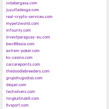
ivdabergasa.com
juyultadesga.com
real-crypto-services.com
mypetzworld.com
infounty.com
investparaguay-eu.com
bwc88asia.com
extrem-poker.com
ks-casino.com
carcarepoints.com
thedoodlebreeders.com
grupohugodias.com
deqair.com
techsilvers.com
ningkatinskill.com
fivsport.com