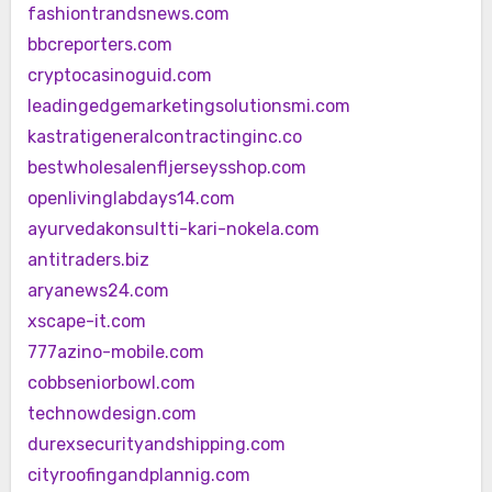
fashiontrandsnews.com
bbcreporters.com
cryptocasinoguid.com
leadingedgemarketingsolutionsmi.com
kastratigeneralcontractinginc.co
bestwholesalenfljerseysshop.com
openlivinglabdays14.com
ayurvedakonsultti-kari-nokela.com
antitraders.biz
aryanews24.com
xscape-it.com
777azino-mobile.com
cobbseniorbowl.com
technowdesign.com
durexsecurityandshipping.com
cityroofingandplannig.com