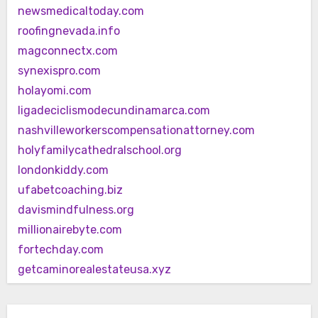
newsmedicaltoday.com
roofingnevada.info
magconnectx.com
synexispro.com
holayomi.com
ligadeciclismodecundinamarca.com
nashvilleworkerscompensationattorney.com
holyfamilycathedralschool.org
londonkiddy.com
ufabetcoaching.biz
davismindfulness.org
millionairebyte.com
fortechday.com
getcaminorealestateusa.xyz