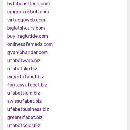
byteboosttech.com
magnexushub.com
virtuogoweb.com
biglotshours.com
buyliraglutide.com
onlinesafemeds.com
gyanibhandar.com
ufabetwarp.biz
ufabetclip.biz
expertufabet.biz
fantasyufabet.biz
ufabetsiam.biz
swissufabet.biz
ufabetbusiness.biz
greenufabet.biz
ufabetcolor.biz