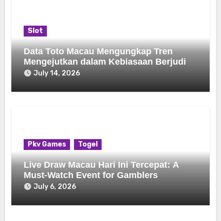
Slot
Data Toto Macau Mengungkap Tren
Mengejutkan dalam Kebiasaan Berjudi
July 14, 2026
Pkv Games
Togel
Live Draw Macau Hari Ini Tercepat: A
Must-Watch Event for Gamblers
July 6, 2026