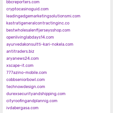
bbcreporters.com
cryptocasinoguid.com
leadingedgemarketingsolutionsmi.com
kastratigeneralcontractinginc.co
bestwholesalenfljerseysshop.com
openlivinglabdays14.com
ayurvedakonsultti-kari-nokela.com
antitraders.biz
aryanews24.com
xscape-it.com
777azino-mobile.com
cobbseniorbowl.com
technowdesign.com
durexsecurityandshipping.com
cityroofingandplannig.com
ivdabergasa.com