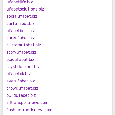
ufabetlife.biz
ufabetsolutions.biz
socialufabet.biz
surfufabet.biz
ufabetbest.biz
sureufabet.biz
customufabet.biz
storyufabet.biz
epicufabet.biz
crystalufabet.biz
ufabetok.biz
everufabet.biz
crowdufabet.biz
buildufabet.biz
alltransportnews.com
fashiontrandsnews.com