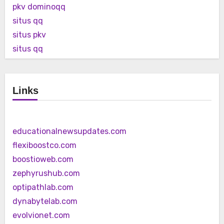
pkv dominoqq
situs qq
situs pkv
situs qq
Links
educationalnewsupdates.com
flexiboostco.com
boostioweb.com
zephyrushub.com
optipathlab.com
dynabytelab.com
evolvionet.com