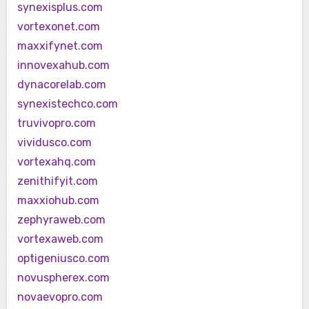
synexisplus.com
vortexonet.com
maxxifynet.com
innovexahub.com
dynacorelab.com
synexistechco.com
truvivopro.com
vividusco.com
vortexahq.com
zenithifyit.com
maxxiohub.com
zephyraweb.com
vortexaweb.com
optigeniusco.com
novuspherex.com
novaevopro.com