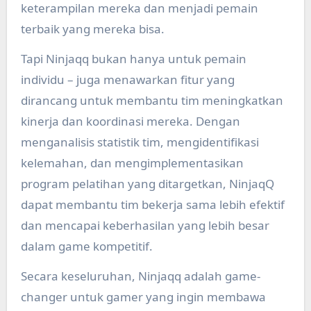
keterampilan mereka dan menjadi pemain
terbaik yang mereka bisa.
Tapi Ninjaqq bukan hanya untuk pemain
individu – juga menawarkan fitur yang
dirancang untuk membantu tim meningkatkan
kinerja dan koordinasi mereka. Dengan
menganalisis statistik tim, mengidentifikasi
kelemahan, dan mengimplementasikan
program pelatihan yang ditargetkan, NinjaqQ
dapat membantu tim bekerja sama lebih efektif
dan mencapai keberhasilan yang lebih besar
dalam game kompetitif.
Secara keseluruhan, Ninjaqq adalah game-
changer untuk gamer yang ingin membawa