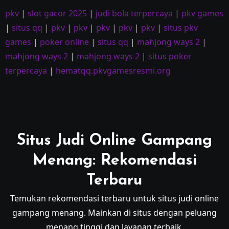
pkv
|
slot gacor 2025
|
judi bola terpercaya
|
pkv games
|
situs qq
|
pkv
|
pkv
|
pkv
|
pkv
|
pkv
|
situs pkv
games
|
poker online
|
situs qq
|
mahjong ways 2
|
mahjong ways 2
|
mahjong ways 2
|
situs poker
terpercaya
|
hematqq.pkvgamesresmi.org
Situs Judi Online Gampang
Menang: Rekomendasi
Terbaru
Temukan rekomendasi terbaru untuk situs judi online
gampang menang. Mainkan di situs dengan peluang
menang tinggi dan layanan terbaik.