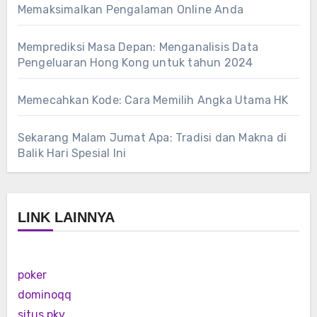
Memaksimalkan Pengalaman Online Anda
Memprediksi Masa Depan: Menganalisis Data
Pengeluaran Hong Kong untuk tahun 2024
Memecahkan Kode: Cara Memilih Angka Utama HK
Sekarang Malam Jumat Apa: Tradisi dan Makna di
Balik Hari Spesial Ini
LINK LAINNYA
poker
dominoqq
situs pkv