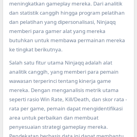
meningkatkan gameplay mereka. Dari analitik
dan statistik canggih hingga program pelatihan
dan pelatihan yang dipersonalisasi, Ninjaqq
memberi para gamer alat yang mereka
butuhkan untuk membawa permainan mereka
ke tingkat berikutnya.
Salah satu fitur utama Ninjaqq adalah alat
analitik canggih, yang memberi para pemain
wawasan terperinci tentang kinerja game
mereka. Dengan menganalisis metrik utama
seperti rasio Win Rate, Kill/Death, dan skor rata -
rata per game, pemain dapat mengidentifikasi
area untuk perbaikan dan membuat
penyesuaian strategi gameplay mereka.
Pendekatan berbasis data ini dapat membantu