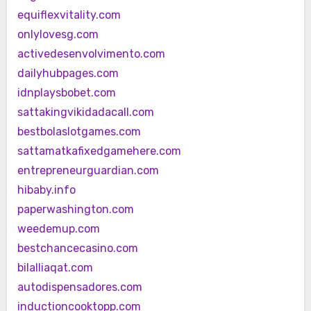
equiflexvitality.com
onlylovesg.com
activedesenvolvimento.com
dailyhubpages.com
idnplaysbobet.com
sattakingvikidadacall.com
bestbolaslotgames.com
sattamatkafixedgamehere.com
entrepreneurguardian.com
hibaby.info
paperwashington.com
weedemup.com
bestchancecasino.com
bilalliaqat.com
autodispensadores.com
inductioncooktopp.com