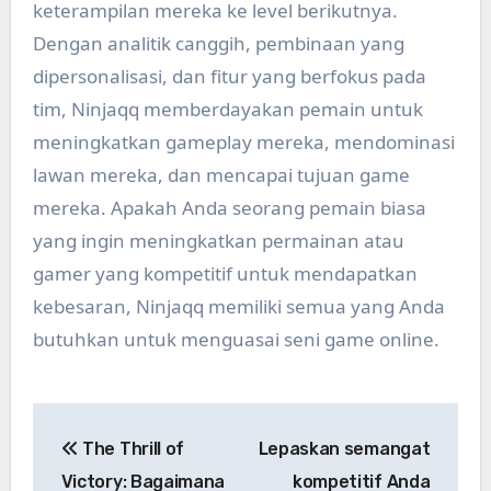
keterampilan mereka ke level berikutnya.
Dengan analitik canggih, pembinaan yang
dipersonalisasi, dan fitur yang berfokus pada
tim, Ninjaqq memberdayakan pemain untuk
meningkatkan gameplay mereka, mendominasi
lawan mereka, dan mencapai tujuan game
mereka. Apakah Anda seorang pemain biasa
yang ingin meningkatkan permainan atau
gamer yang kompetitif untuk mendapatkan
kebesaran, Ninjaqq memiliki semua yang Anda
butuhkan untuk menguasai seni game online.
Post
The Thrill of
Lepaskan semangat
navigation
Victory: Bagaimana
kompetitif Anda