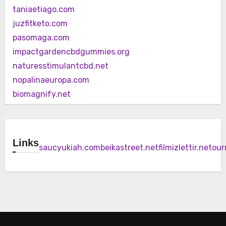
taniaetiago.com
juzfitketo.com
pasomaga.com
impactgardencbdgummies.org
naturesstimulantcbd.net
nopalinaeuropa.com
biomagnify.net
Links
saucyukiah.com
beikastreet.net
filmizlettir.net
our