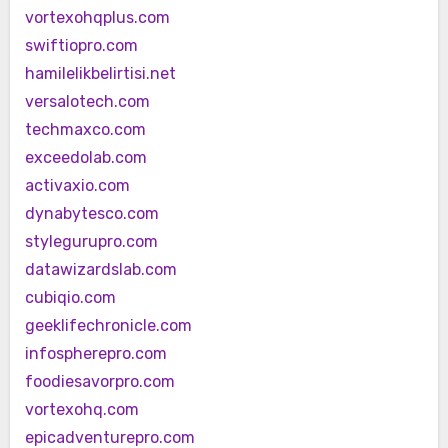
vortexohqplus.com
swiftiopro.com
hamilelikbelirtisi.net
versalotech.com
techmaxco.com
exceedolab.com
activaxio.com
dynabytesco.com
stylegurupro.com
datawizardslab.com
cubiqio.com
geeklifechronicle.com
infospherepro.com
foodiesavorpro.com
vortexohq.com
epicadventurepro.com