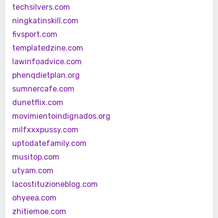
techsilvers.com
ningkatinskill.com
fivsport.com
templatedzine.com
lawinfoadvice.com
phenqdietplan.org
sumnercafe.com
dunetflix.com
movimientoindignados.org
milfxxxpussy.com
uptodatefamily.com
musitop.com
utyam.com
lacostituzioneblog.com
ohyeea.com
zhitiemoe.com