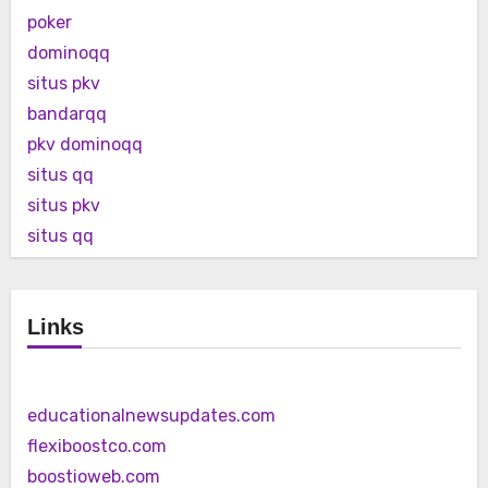
poker
dominoqq
situs pkv
bandarqq
pkv dominoqq
situs qq
situs pkv
situs qq
Links
educationalnewsupdates.com
flexiboostco.com
boostioweb.com