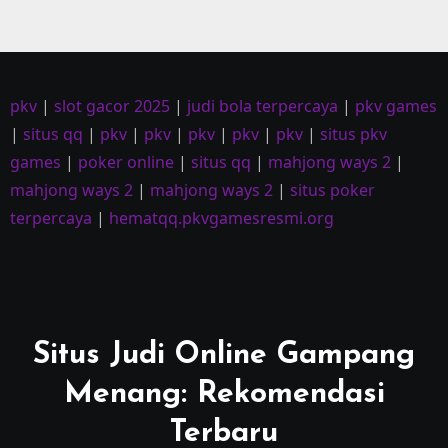
pkv
|
slot gacor 2025
|
judi bola terpercaya
|
pkv games
|
situs qq
|
pkv
|
pkv
|
pkv
|
pkv
|
pkv
|
situs pkv
games
|
poker online
|
situs qq
|
mahjong ways 2
|
mahjong ways 2
|
mahjong ways 2
|
situs poker
terpercaya
|
hematqq.pkvgamesresmi.org
Situs Judi Online Gampang
Menang: Rekomendasi
Terbaru