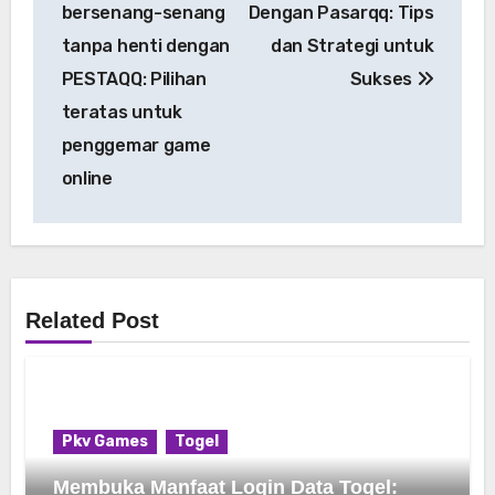
bersenang-senang
Dengan Pasarqq: Tips
tanpa henti dengan
dan Strategi untuk
PESTAQQ: Pilihan
Sukses
teratas untuk
penggemar game
online
Related Post
Pkv Games
Togel
Membuka Manfaat Login Data Togel: