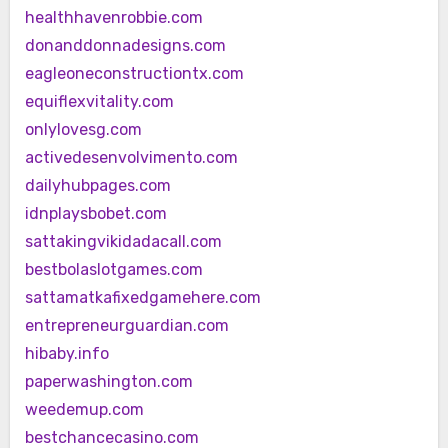
healthhavenrobbie.com
donanddonnadesigns.com
eagleoneconstructiontx.com
equiflexvitality.com
onlylovesg.com
activedesenvolvimento.com
dailyhubpages.com
idnplaysbobet.com
sattakingvikidadacall.com
bestbolaslotgames.com
sattamatkafixedgamehere.com
entrepreneurguardian.com
hibaby.info
paperwashington.com
weedemup.com
bestchancecasino.com