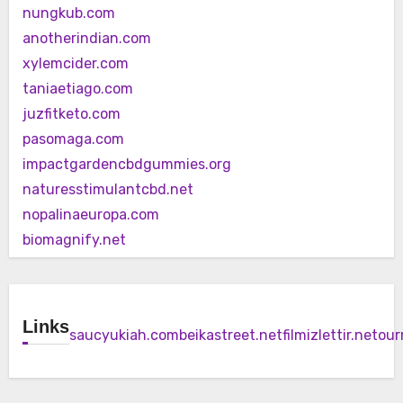
nungkub.com
anotherindian.com
xylemcider.com
taniaetiago.com
juzfitketo.com
pasomaga.com
impactgardencbdgummies.org
naturesstimulantcbd.net
nopalinaeuropa.com
biomagnify.net
Links
saucyukiah.com
beikastreet.net
filmizlettir.net
our