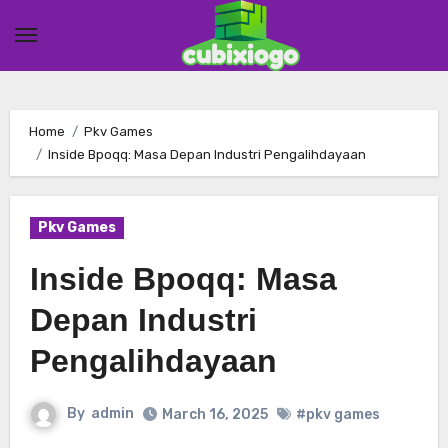
Skip
to
content
Home
Pkv Games
Inside Bpoqq: Masa Depan Industri Pengalihdayaan
Pkv Games
Inside Bpoqq: Masa
Depan Industri
Pengalihdayaan
By
admin
March 16, 2025
#pkv games