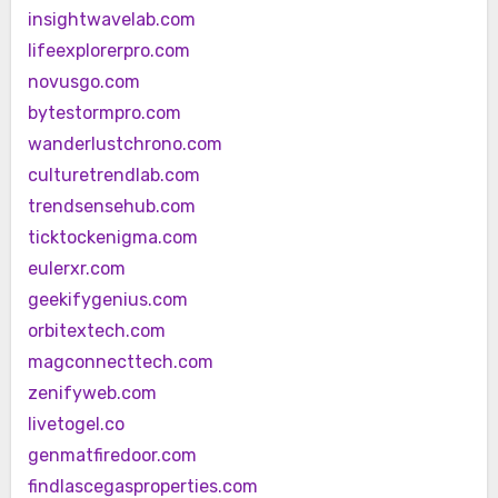
insightwavelab.com
lifeexplorerpro.com
novusgo.com
bytestormpro.com
wanderlustchrono.com
culturetrendlab.com
trendsensehub.com
ticktockenigma.com
eulerxr.com
geekifygenius.com
orbitextech.com
magconnecttech.com
zenifyweb.com
livetogel.co
genmatfiredoor.com
findlascegasproperties.com