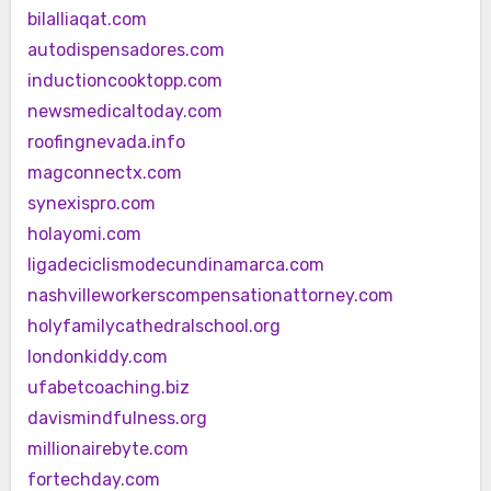
bilalliaqat.com
autodispensadores.com
inductioncooktopp.com
newsmedicaltoday.com
roofingnevada.info
magconnectx.com
synexispro.com
holayomi.com
ligadeciclismodecundinamarca.com
nashvilleworkerscompensationattorney.com
holyfamilycathedralschool.org
londonkiddy.com
ufabetcoaching.biz
davismindfulness.org
millionairebyte.com
fortechday.com