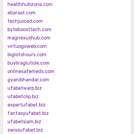
healthhubzone.com
ebaraat.com
techjuiced.com
byteboosttech.com
magnexushub.com
virtuogoweb.com
biglotshours.com
buyliraglutide.com
onlinesafemeds.com
gyanibhandar.com
ufabetwarp.biz
ufabetclip.biz
expertufabet.biz
fantasyufabet.biz
ufabetsiam.biz
swissufabet.biz