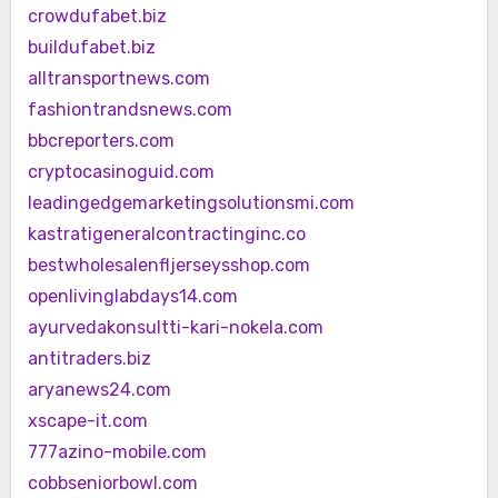
crowdufabet.biz
buildufabet.biz
alltransportnews.com
fashiontrandsnews.com
bbcreporters.com
cryptocasinoguid.com
leadingedgemarketingsolutionsmi.com
kastratigeneralcontractinginc.co
bestwholesalenfljerseysshop.com
openlivinglabdays14.com
ayurvedakonsultti-kari-nokela.com
antitraders.biz
aryanews24.com
xscape-it.com
777azino-mobile.com
cobbseniorbowl.com