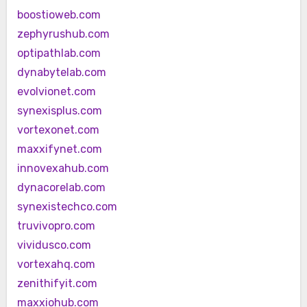
boostioweb.com
zephyrushub.com
optipathlab.com
dynabytelab.com
evolvionet.com
synexisplus.com
vortexonet.com
maxxifynet.com
innovexahub.com
dynacorelab.com
synexistechco.com
truvivopro.com
vividusco.com
vortexahq.com
zenithifyit.com
maxxiohub.com