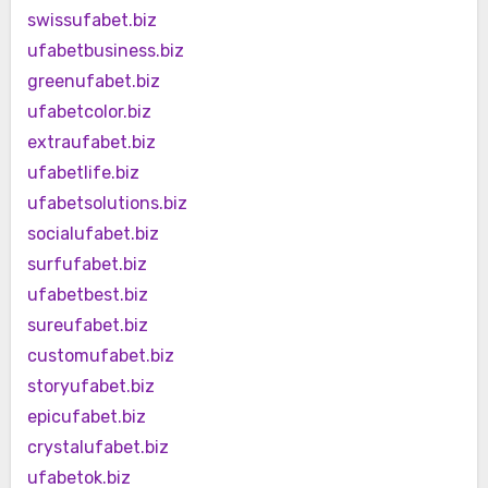
swissufabet.biz
ufabetbusiness.biz
greenufabet.biz
ufabetcolor.biz
extraufabet.biz
ufabetlife.biz
ufabetsolutions.biz
socialufabet.biz
surfufabet.biz
ufabetbest.biz
sureufabet.biz
customufabet.biz
storyufabet.biz
epicufabet.biz
crystalufabet.biz
ufabetok.biz