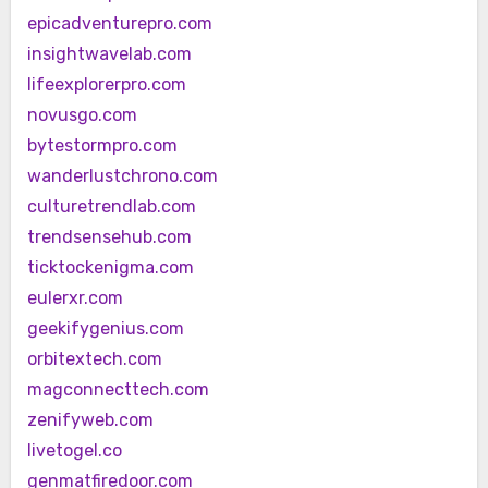
epicadventurepro.com
insightwavelab.com
lifeexplorerpro.com
novusgo.com
bytestormpro.com
wanderlustchrono.com
culturetrendlab.com
trendsensehub.com
ticktockenigma.com
eulerxr.com
geekifygenius.com
orbitextech.com
magconnecttech.com
zenifyweb.com
livetogel.co
genmatfiredoor.com