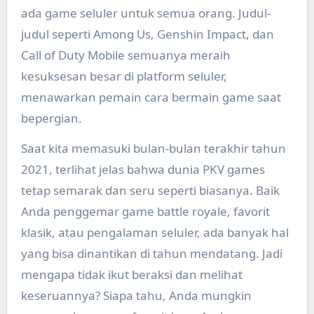
ada game seluler untuk semua orang. Judul-
judul seperti Among Us, Genshin Impact, dan
Call of Duty Mobile semuanya meraih
kesuksesan besar di platform seluler,
menawarkan pemain cara bermain game saat
bepergian.
Saat kita memasuki bulan-bulan terakhir tahun
2021, terlihat jelas bahwa dunia PKV games
tetap semarak dan seru seperti biasanya. Baik
Anda penggemar game battle royale, favorit
klasik, atau pengalaman seluler, ada banyak hal
yang bisa dinantikan di tahun mendatang. Jadi
mengapa tidak ikut beraksi dan melihat
keseruannya? Siapa tahu, Anda mungkin