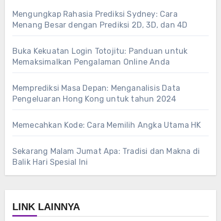
Mengungkap Rahasia Prediksi Sydney: Cara
Menang Besar dengan Prediksi 2D, 3D, dan 4D
Buka Kekuatan Login Totojitu: Panduan untuk
Memaksimalkan Pengalaman Online Anda
Memprediksi Masa Depan: Menganalisis Data
Pengeluaran Hong Kong untuk tahun 2024
Memecahkan Kode: Cara Memilih Angka Utama HK
Sekarang Malam Jumat Apa: Tradisi dan Makna di
Balik Hari Spesial Ini
LINK LAINNYA