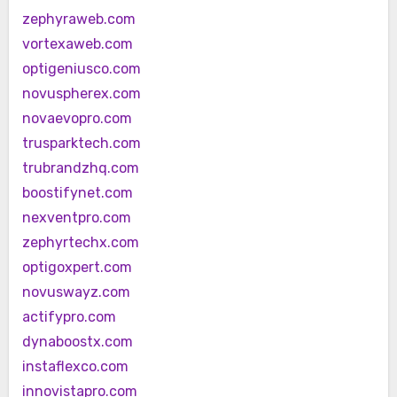
zephyraweb.com
vortexaweb.com
optigeniusco.com
novuspherex.com
novaevopro.com
trusparktech.com
trubrandzhq.com
boostifynet.com
nexventpro.com
zephyrtechx.com
optigoxpert.com
novuswayz.com
actifypro.com
dynaboostx.com
instaflexco.com
innovistapro.com