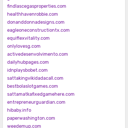
findlascegasproperties.com
healthhavenrobbie.com
donanddonnadesigns.com
eagleoneconstructiontx.com
equiflexvitality.com
onlylovesg.com
activedesenvolvimento.com
dailyhubpages.com
idnplaysbobet.com
sattakingvikidadacall.com
bestbolaslotgames.com
sattamatkafixedgamehere.com
entrepreneurguardian.com
hibaby.info
paperwashington.com
weedemup.com