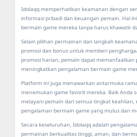
Idolaqq memperhatikan keamanan dengan seriu
informasi pribadi dan keuangan pemain. Hal 
bermain game mereka tanpa harus khawatir da
Selain pilihan permainan dan langkah keama
promosi dan bonus untuk memberi penghargaa
promosi harian, pemain dapat memanfaatkan 
meningkatkan pengalaman bermain game mer
Platform ini juga menawarkan antarmuka ra
menemukan game favorit mereka. Baik Anda se
melayani pemain dari semua tingkat keahlian
pengalaman bermain game yang mulus dan 
Secara keseluruhan, Idolaqq adalah pengalama
permainan berkualitas tinggi, aman, dan be