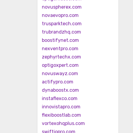
novuspherex.com
novaevopro.com
trusparktech.com
trubrandzhq.com
boostifynet.com
nexventpro.com
zephyrtechx.com
optigoxpert.com
novuswayz.com
actifypro.com
dynaboostx.com
instaflexco.com
innovistapro.com
flexiboostlab.com
vortexohqplus.com
swiftiopro.com