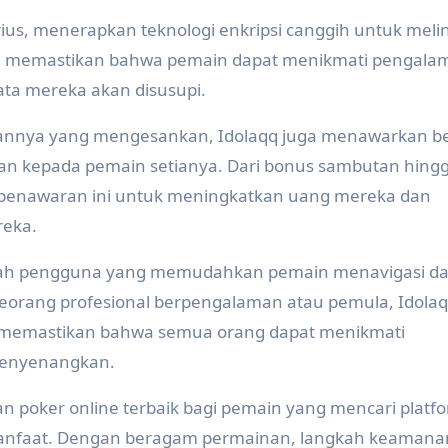
s, menerapkan teknologi enkripsi canggih untuk meli
ini memastikan bahwa pemain dapat menikmati pengala
ta mereka akan disusupi.
nannya yang mengesankan, Idolaqq juga menawarkan b
n kepada pemain setianya. Dari bonus sambutan hing
penawaran ini untuk meningkatkan uang mereka dan
eka.
mah pengguna yang memudahkan pemain menavigasi d
orang profesional berpengalaman atau pemula, Idola
, memastikan bahwa semua orang dapat menikmati
menyenangkan.
n poker online terbaik bagi pemain yang mencari platf
rmanfaat. Dengan beragam permainan, langkah keamana