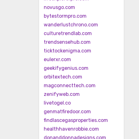
novusgo.com
bytestormpro.com
wanderlustchrono.com
culturetrendlab.com
trendsensehub.com
ticktockenigma.com
eulerxr.com
geekifygenius.com
orbitextech.com
magconnecttech.com
zenifyweb.com
livetogel.co
genmatfiredoor.com
findlascegasproperties.com
healthhavenrobbie.com
donanddonnadesigns.com