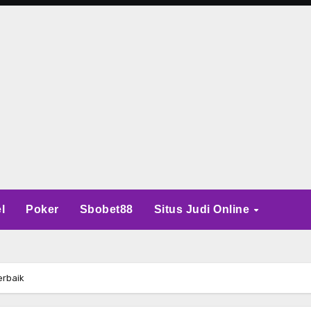
l
Poker
Sbobet88
Situs Judi Online
erbaik