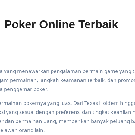
 Poker Online Terbaik
muka yang menawarkan pengalaman bermain game yang t
gam permainan, langkah keamanan terbaik, dan promos
ra penggemar poker.
 permainan pokernya yang luas. Dari Texas Hold’em hingg
si yang sesuai dengan preferensi dan tingkat keahlian 
ler dan permainan uang, memberikan banyak peluang b
lawan orang lain.