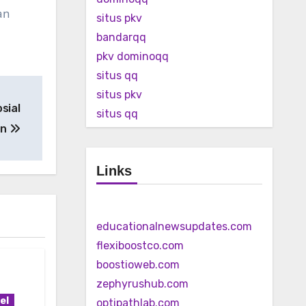
an
situs pkv
bandarqq
pkv dominoqq
situs qq
situs pkv
sial
situs qq
un
Links
educationalnewsupdates.com
flexiboostco.com
boostioweb.com
zephyrushub.com
el
optipathlab.com