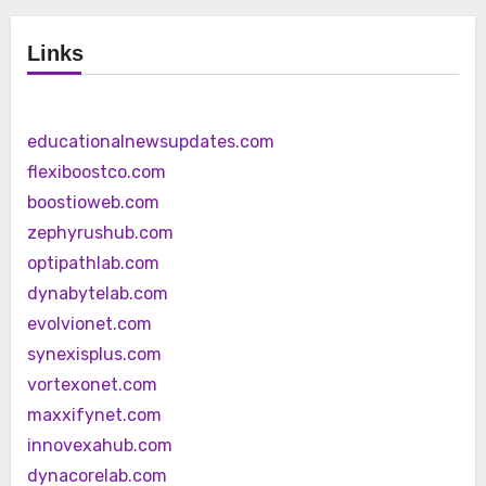
Links
educationalnewsupdates.com
flexiboostco.com
boostioweb.com
zephyrushub.com
optipathlab.com
dynabytelab.com
evolvionet.com
synexisplus.com
vortexonet.com
maxxifynet.com
innovexahub.com
dynacorelab.com