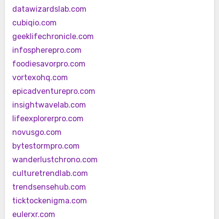
datawizardslab.com
cubiqio.com
geeklifechronicle.com
infospherepro.com
foodiesavorpro.com
vortexohq.com
epicadventurepro.com
insightwavelab.com
lifeexplorerpro.com
novusgo.com
bytestormpro.com
wanderlustchrono.com
culturetrendlab.com
trendsensehub.com
ticktockenigma.com
eulerxr.com