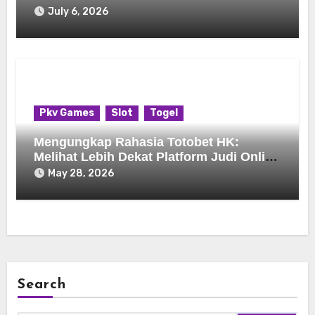
July 6, 2026
Pkv Games
Slot
Togel
Mengungkap Rahasia Totobet HK:
Melihat Lebih Dekat Platform Judi Online
Populer
May 28, 2026
Search