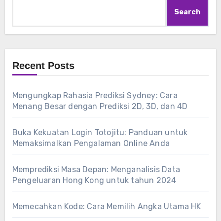
Search
Recent Posts
Mengungkap Rahasia Prediksi Sydney: Cara
Menang Besar dengan Prediksi 2D, 3D, dan 4D
Buka Kekuatan Login Totojitu: Panduan untuk
Memaksimalkan Pengalaman Online Anda
Memprediksi Masa Depan: Menganalisis Data
Pengeluaran Hong Kong untuk tahun 2024
Memecahkan Kode: Cara Memilih Angka Utama HK