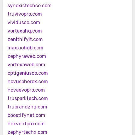
synexistechco.com
truvivopro.com
vividusco.com
vortexahq.com
zenithifyit.com
maxxiohub.com
zephyraweb.com
vortexaweb.com
optigeniusco.com
novuspherex.com
novaevopro.com
trusparktech.com
trubrandzhq.com
boostifynet.com
nexventpro.com
zephyrtechx.com