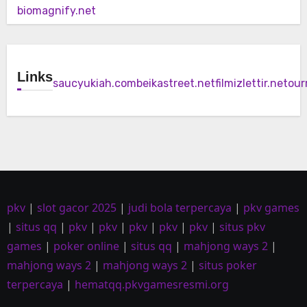
biomagnify.net
Links
saucyukiah.com
beikastreet.net
filmizlettir.net
our
pkv
|
slot gacor 2025
|
judi bola terpercaya
|
pkv games
|
situs qq
|
pkv
|
pkv
|
pkv
|
pkv
|
pkv
|
situs pkv
games
|
poker online
|
situs qq
|
mahjong ways 2
|
mahjong ways 2
|
mahjong ways 2
|
situs poker
terpercaya
|
hematqq.pkvgamesresmi.org