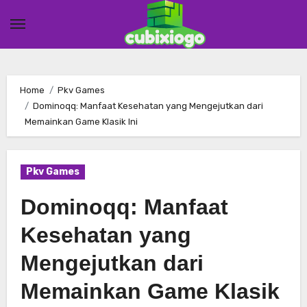
Skip
to
content
Home
Pkv Games
Dominoqq: Manfaat Kesehatan yang Mengejutkan dari
Memainkan Game Klasik Ini
Pkv Games
Dominoqq: Manfaat
Kesehatan yang
Mengejutkan dari
Memainkan Game Klasik