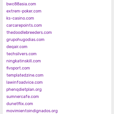
bwc88asia.com
extrem-poker.com
ks-casino.com
carcarepoints.com
thedoodlebreeders.com
grupohugodias.com
deqair.com
techsilvers.com
ningkatinskill.com
fivsport.com
templatedzine.com
lawinfoadvice.com
phenqdietplan.org
sumnercafe.com
dunetflix.com
movimientoindignados.org