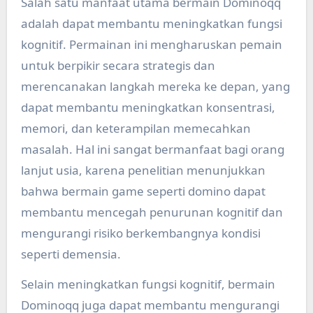
Salah satu manfaat utama bermain Dominoqq
adalah dapat membantu meningkatkan fungsi
kognitif. Permainan ini mengharuskan pemain
untuk berpikir secara strategis dan
merencanakan langkah mereka ke depan, yang
dapat membantu meningkatkan konsentrasi,
memori, dan keterampilan memecahkan
masalah. Hal ini sangat bermanfaat bagi orang
lanjut usia, karena penelitian menunjukkan
bahwa bermain game seperti domino dapat
membantu mencegah penurunan kognitif dan
mengurangi risiko berkembangnya kondisi
seperti demensia.
Selain meningkatkan fungsi kognitif, bermain
Dominoqq juga dapat membantu mengurangi