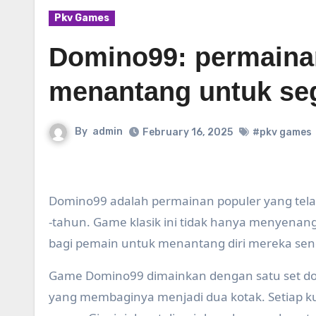
Pkv Games
Domino99: permaina
menantang untuk seg
By
admin
February 16, 2025
#pkv games
Domino99 adalah permainan populer yang telah
-tahun. Game klasik ini tidak hanya menyenan
bagi pemain untuk menantang diri mereka send
Game Domino99 dimainkan dengan satu set do
yang membaginya menjadi dua kotak. Setiap kua