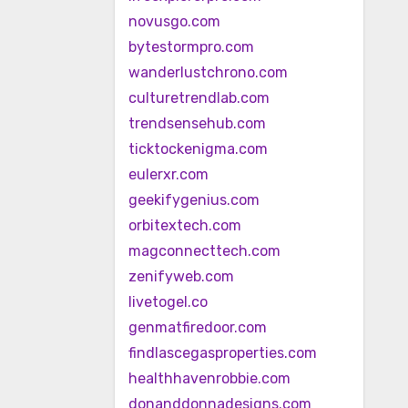
novusgo.com
bytestormpro.com
wanderlustchrono.com
culturetrendlab.com
trendsensehub.com
ticktockenigma.com
eulerxr.com
geekifygenius.com
orbitextech.com
magconnecttech.com
zenifyweb.com
livetogel.co
genmatfiredoor.com
findlascegasproperties.com
healthhavenrobbie.com
donanddonnadesigns.com