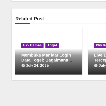
Related Post
Pkv Games
Togel
Pkv 
Membuka Manfaat Login
Live 
Data Togel: Bagaimana
Terce
Alat Ini Dapat
Event
July 24, 2026
July
Meningkatkan Pengalaman
Bermain Game Anda