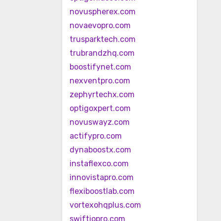
novuspherex.com
novaevopro.com
trusparktech.com
trubrandzhq.com
boostifynet.com
nexventpro.com
zephyrtechx.com
optigoxpert.com
novuswayz.com
actifypro.com
dynaboostx.com
instaflexco.com
innovistapro.com
flexiboostlab.com
vortexohqplus.com
swiftiopro.com