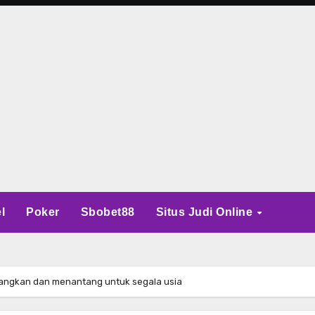
l
Poker
Sbobet88
Situs Judi Online
ngkan dan menantang untuk segala usia