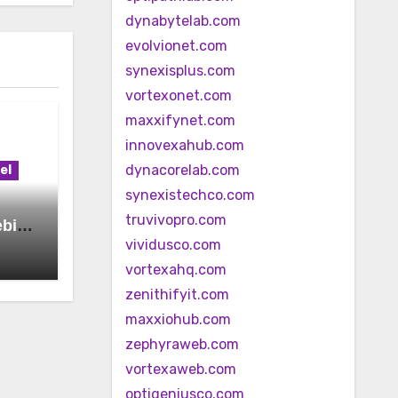
dynabytelab.com
evolvionet.com
synexisplus.com
vortexonet.com
maxxifynet.com
innovexahub.com
dynacorelab.com
el
synexistechco.com
truvivopro.com
ebih
nline
vividusco.com
vortexahq.com
zenithifyit.com
maxxiohub.com
zephyraweb.com
vortexaweb.com
optigeniusco.com