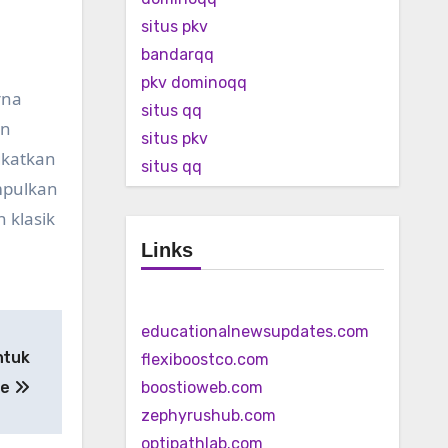
situs pkv
bandarqq
pkv dominoqq
rna
situs qq
an
situs pkv
gkatkan
situs qq
mpulkan
 klasik
Links
educationalnewsupdates.com
ntuk
flexiboostco.com
ne
boostioweb.com
zephyrushub.com
optipathlab.com