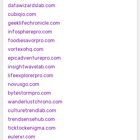
datawizardslab.com
cubiqio.com
geeklifechronicle.com
infospherepro.com
foodiesavorpro.com
vortexohq.com
epicadventurepro.com
insightwavelab.com
lifeexplorerpro.com
novusgo.com
bytestormpro.com
wanderlustchrono.com
culturetrendlab.com
trendsensehub.com
ticktockenigma.com
eulerxr.com