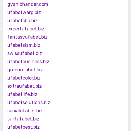
gyanibhandar.com
ufabetwarp.biz
ufabetclip.biz
expertufabet.biz
fantasyufabet.biz
ufabetsiam.biz
swissufabet.biz
ufabetbusiness.biz
greenufabet.biz
ufabetcolor.biz
extraufabet.biz
ufabetlife.biz
ufabetsolutions.biz
socialufabet.biz
surfufabet.biz
ufabetbest.biz