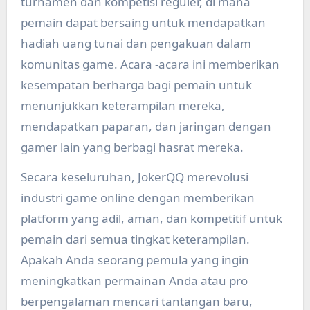
turnamen dan kompetisi reguler, di mana
pemain dapat bersaing untuk mendapatkan
hadiah uang tunai dan pengakuan dalam
komunitas game. Acara -acara ini memberikan
kesempatan berharga bagi pemain untuk
menunjukkan keterampilan mereka,
mendapatkan paparan, dan jaringan dengan
gamer lain yang berbagi hasrat mereka.
Secara keseluruhan, JokerQQ merevolusi
industri game online dengan memberikan
platform yang adil, aman, dan kompetitif untuk
pemain dari semua tingkat keterampilan.
Apakah Anda seorang pemula yang ingin
meningkatkan permainan Anda atau pro
berpengalaman mencari tantangan baru,