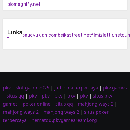
biomagnify.net
Links
saucyukiah.com
beikastreet.net
filmizlettir.net
our
pkv
|
slot gacor 2025
|
judi bola terpercaya
|
pkv games
|
situs qq
|
pkv
|
pkv
|
pkv
|
pkv
|
pkv
|
situs pkv
games
|
poker online
|
situs qq
|
mahjong ways 2
|
mahjong ways 2
|
mahjong ways 2
|
situs poker
terpercaya
|
hematqq.pkvgamesresmi.org