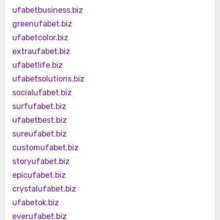
ufabetbusiness.biz
greenufabet.biz
ufabetcolor.biz
extraufabet.biz
ufabetlife.biz
ufabetsolutions.biz
socialufabet.biz
surfufabet.biz
ufabetbest.biz
sureufabet.biz
customufabet.biz
storyufabet.biz
epicufabet.biz
crystalufabet.biz
ufabetok.biz
everufabet.biz