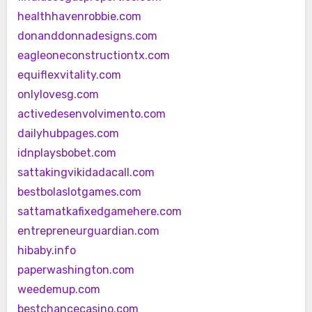
healthhavenrobbie.com
donanddonnadesigns.com
eagleoneconstructiontx.com
equiflexvitality.com
onlylovesg.com
activedesenvolvimento.com
dailyhubpages.com
idnplaysbobet.com
sattakingvikidadacall.com
bestbolaslotgames.com
sattamatkafixedgamehere.com
entrepreneurguardian.com
hibaby.info
paperwashington.com
weedemup.com
bestchancecasino.com