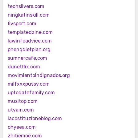
techsilvers.com
ningkatinskill.com
fivsport.com
templatedzine.com
lawinfoadvice.com
phenqdietplan.org
sumnercafe.com
dunetflix.com
movimientoindignados.org
milfxxxpussy.com
uptodatefamily.com
musitop.com
utyam.com
lacostituzioneblog.com
ohyeea.com
zhitiemoe.com