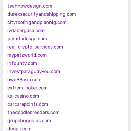
technowdesign.com
durexsecurityandshipping.com
cityroofingandplannig.com
ivdabergasa.com
juyultadesga.com
real-crypto-services.com
mypetzworld.com
infounty.com
investparaguay-eu.com
bwc88asia.com
extrem-poker.com
ks-casino.com
carcarepoints.com
thedoodlebreeders.com
grupohugodias.com
deqair.com