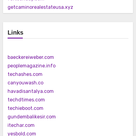
getcaminorealestateusa.xyz
Links
baeckereiweber.com
peoplemagazine.info
techashes.com
canyouwash.co
havadisantalya.com
techdtimes.com
techieboot.com
gundembalikesir.com
itechar.com
yesbold.com