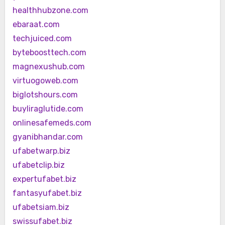
healthhubzone.com
ebaraat.com
techjuiced.com
byteboosttech.com
magnexushub.com
virtuogoweb.com
biglotshours.com
buyliraglutide.com
onlinesafemeds.com
gyanibhandar.com
ufabetwarp.biz
ufabetclip.biz
expertufabet.biz
fantasyufabet.biz
ufabetsiam.biz
swissufabet.biz