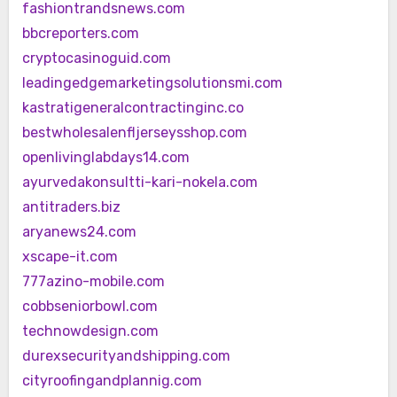
fashiontrandsnews.com
bbcreporters.com
cryptocasinoguid.com
leadingedgemarketingsolutionsmi.com
kastratigeneralcontractinginc.co
bestwholesalenfljerseysshop.com
openlivinglabdays14.com
ayurvedakonsultti-kari-nokela.com
antitraders.biz
aryanews24.com
xscape-it.com
777azino-mobile.com
cobbseniorbowl.com
technowdesign.com
durexsecurityandshipping.com
cityroofingandplannig.com