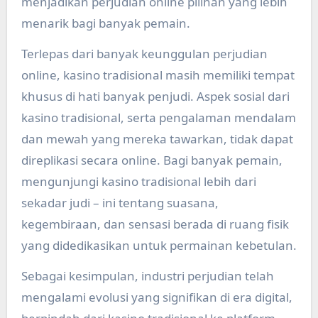
menjadikan perjudian online pilihan yang lebih
menarik bagi banyak pemain.
Terlepas dari banyak keunggulan perjudian
online, kasino tradisional masih memiliki tempat
khusus di hati banyak penjudi. Aspek sosial dari
kasino tradisional, serta pengalaman mendalam
dan mewah yang mereka tawarkan, tidak dapat
direplikasi secara online. Bagi banyak pemain,
mengunjungi kasino tradisional lebih dari
sekadar judi – ini tentang suasana,
kegembiraan, dan sensasi berada di ruang fisik
yang didedikasikan untuk permainan kebetulan.
Sebagai kesimpulan, industri perjudian telah
mengalami evolusi yang signifikan di era digital,