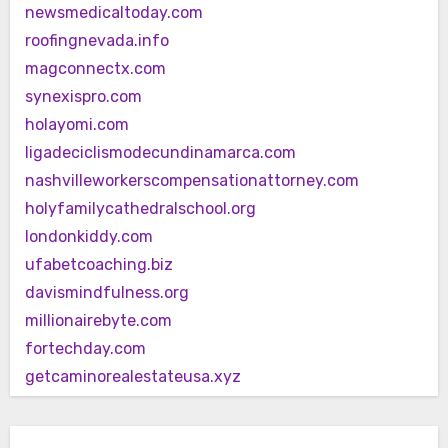
newsmedicaltoday.com
roofingnevada.info
magconnectx.com
synexispro.com
holayomi.com
ligadeciclismodecundinamarca.com
nashvilleworkerscompensationattorney.com
holyfamilycathedralschool.org
londonkiddy.com
ufabetcoaching.biz
davismindfulness.org
millionairebyte.com
fortechday.com
getcaminorealestateusa.xyz