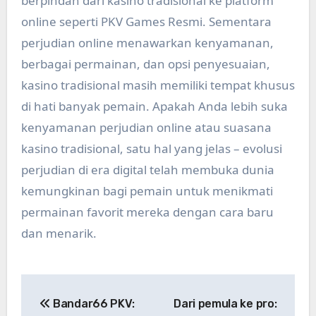
berpindah dari kasino tradisional ke platform
online seperti PKV Games Resmi. Sementara
perjudian online menawarkan kenyamanan,
berbagai permainan, dan opsi penyesuaian,
kasino tradisional masih memiliki tempat khusus
di hati banyak pemain. Apakah Anda lebih suka
kenyamanan perjudian online atau suasana
kasino tradisional, satu hal yang jelas – evolusi
perjudian di era digital telah membuka dunia
kemungkinan bagi pemain untuk menikmati
permainan favorit mereka dengan cara baru
dan menarik.
Post
Bandar66 PKV:
Dari pemula ke pro: