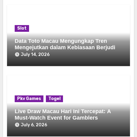
Slot
Data Toto Macau Mengungkap Tren
Mengejutkan dalam Kebiasaan Berjudi
July 14, 2026
Pkv Games
Togel
Live Draw Macau Hari Ini Tercepat: A
Must-Watch Event for Gamblers
July 6, 2026