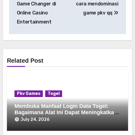
navigation
Game Changer di
cara mendominasi
Online Casino
game pkv qq
Entertainment
Related Post
Pkv Games
Togel
Membuka Manfaat Login Data Togel:
Bagaimana Alat Ini Dapat Meningkatkan
Pengalaman Bermain Game Anda
July 24, 2026