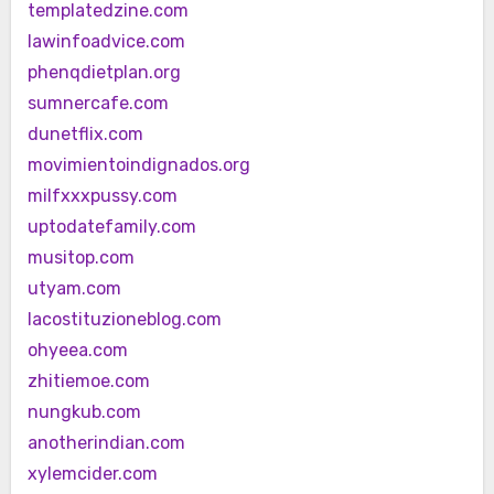
templatedzine.com
lawinfoadvice.com
phenqdietplan.org
sumnercafe.com
dunetflix.com
movimientoindignados.org
milfxxxpussy.com
uptodatefamily.com
musitop.com
utyam.com
lacostituzioneblog.com
ohyeea.com
zhitiemoe.com
nungkub.com
anotherindian.com
xylemcider.com