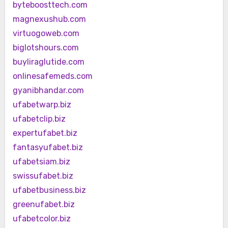
byteboosttech.com
magnexushub.com
virtuogoweb.com
biglotshours.com
buyliraglutide.com
onlinesafemeds.com
gyanibhandar.com
ufabetwarp.biz
ufabetclip.biz
expertufabet.biz
fantasyufabet.biz
ufabetsiam.biz
swissufabet.biz
ufabetbusiness.biz
greenufabet.biz
ufabetcolor.biz