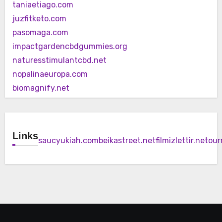
taniaetiago.com
juzfitketo.com
pasomaga.com
impactgardencbdgummies.org
naturesstimulantcbd.net
nopalinaeuropa.com
biomagnify.net
Links
saucyukiah.com
beikastreet.net
filmizlettir.net
our