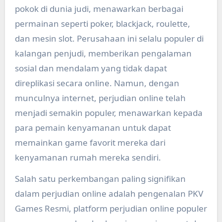
pokok di dunia judi, menawarkan berbagai
permainan seperti poker, blackjack, roulette,
dan mesin slot. Perusahaan ini selalu populer di
kalangan penjudi, memberikan pengalaman
sosial dan mendalam yang tidak dapat
direplikasi secara online. Namun, dengan
munculnya internet, perjudian online telah
menjadi semakin populer, menawarkan kepada
para pemain kenyamanan untuk dapat
memainkan game favorit mereka dari
kenyamanan rumah mereka sendiri.
Salah satu perkembangan paling signifikan
dalam perjudian online adalah pengenalan PKV
Games Resmi, platform perjudian online populer