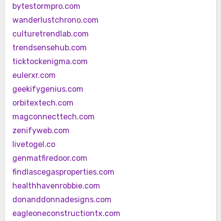
bytestormpro.com
wanderlustchrono.com
culturetrendlab.com
trendsensehub.com
ticktockenigma.com
eulerxr.com
geekifygenius.com
orbitextech.com
magconnecttech.com
zenifyweb.com
livetogel.co
genmatfiredoor.com
findlascegasproperties.com
healthhavenrobbie.com
donanddonnadesigns.com
eagleoneconstructiontx.com