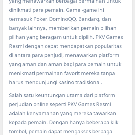
yang menawarkan berbagai permainan untuk
dinikmati para pemain. Game -game ini
termasuk Poker, DominoQQ, Bandarq, dan
banyak lainnya, memberikan pemain pilihan
pilihan yang beragam untuk dipilih. PKV Games
Resmi dengan cepat mendapatkan popularitas
di antara para penjudi, menawarkan platform
yang aman dan aman bagi para pemain untuk
menikmati permainan favorit mereka tanpa
harus mengunjungi kasino tradisional.
Salah satu keuntungan utama dari platform
perjudian online seperti PKV Games Resmi
adalah kenyamanan yang mereka tawarkan
kepada pemain. Dengan hanya beberapa klik
tombol, pemain dapat mengakses berbagai