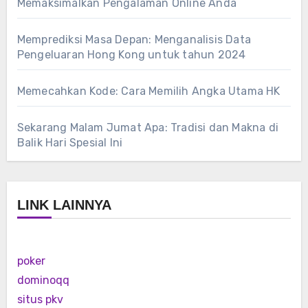
Memaksimalkan Pengalaman Online Anda
Memprediksi Masa Depan: Menganalisis Data
Pengeluaran Hong Kong untuk tahun 2024
Memecahkan Kode: Cara Memilih Angka Utama HK
Sekarang Malam Jumat Apa: Tradisi dan Makna di
Balik Hari Spesial Ini
LINK LAINNYA
poker
dominoqq
situs pkv