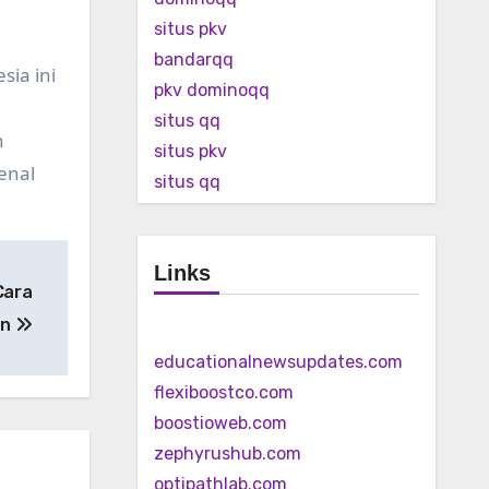
situs pkv
bandarqq
sia ini
pkv dominoqq
situs qq
n
situs pkv
enal
situs qq
Links
Cara
un
educationalnewsupdates.com
flexiboostco.com
boostioweb.com
zephyrushub.com
optipathlab.com