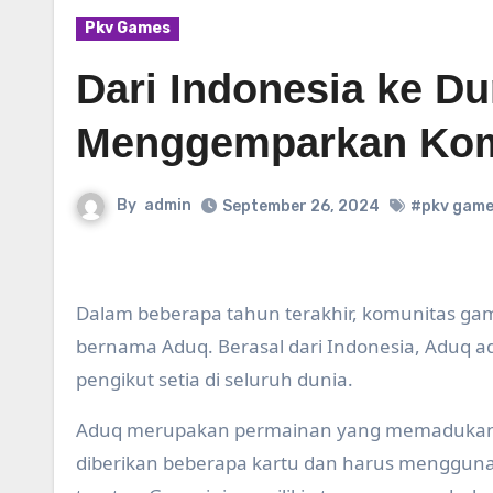
Pkv Games
Dari Indonesia ke D
Menggemparkan Kom
By
admin
September 26, 2024
#pkv gam
Dalam beberapa tahun terakhir, komunitas game
bernama Aduq. Berasal dari Indonesia, Aduq 
pengikut setia di seluruh dunia.
Aduq merupakan permainan yang memadukan u
diberikan beberapa kartu dan harus menggu