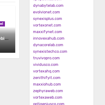
dynabytelab.com
evolvionet.com
synexisplus.com
el
vortexonet.com
maxxifynet.com
ebih
innovexahub.com
nline
dynacorelab.com
synexistechco.com
truvivopro.com
vividusco.com
vortexahq.com
zenithifyit.com
maxxiohub.com
zephyraweb.com
vortexaweb.com
optigeniusco.com