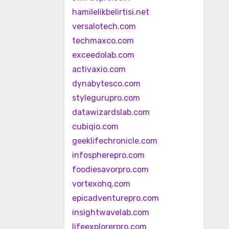
hamilelikbelirtisi.net
versalotech.com
techmaxco.com
exceedolab.com
activaxio.com
dynabytesco.com
stylegurupro.com
datawizardslab.com
cubiqio.com
geeklifechronicle.com
infospherepro.com
foodiesavorpro.com
vortexohq.com
epicadventurepro.com
insightwavelab.com
lifeexplorerpro.com