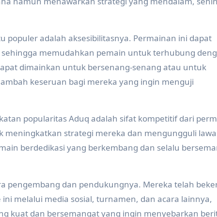
rhana namun menawarkan strategi yang mendalam, sehi
 populer adalah aksesibilitasnya. Permainan ini dapat
ng, sehingga memudahkan pemain untuk terhubung den
uq dapat dimainkan untuk bersenang-senang atau untuk
mbah keseruan bagi mereka yang ingin menguji
katan popularitas Aduq adalah sifat kompetitif dari per
tuk meningkatkan strategi mereka dan mengungguli law
main berdedikasi yang berkembang dan selalu bersema
ara pengembang dan pendukungnya. Mereka telah beker
ni melalui media sosial, turnamen, dan acara lainnya,
kuat dan bersemangat yang ingin menyebarkan beri