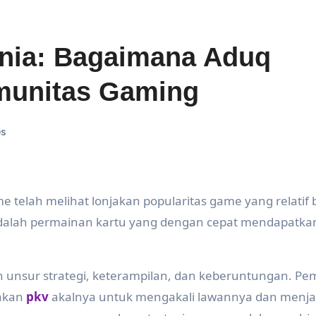
unia: Bagaimana Aduq
unitas Gaming
es
 telah melihat lonjakan popularitas game yang relatif 
adalah permainan kartu yang dengan cepat mendapatka
nsur strategi, keterampilan, dan keberuntungan. Pe
nakan
pkv
akalnya untuk mengakali lawannya dan menja