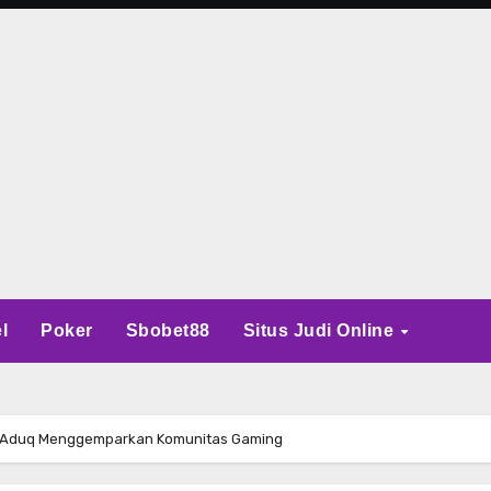
l
Poker
Sbobet88
Situs Judi Online
na Aduq Menggemparkan Komunitas Gaming