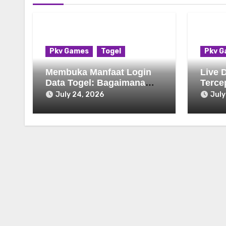
Pkv Games
Togel
Pkv 
Membuka Manfaat Login
Live 
Data Togel: Bagaimana
Terce
Alat Ini Dapat
Event
July 24, 2026
July
Meningkatkan Pengalaman
Bermain Game Anda