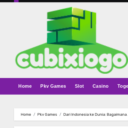
Skip
to
content
Home
Pkv Games
Slot
Casino
Toge
Home
Pkv Games
Dari Indonesia ke Dunia: Bagaima