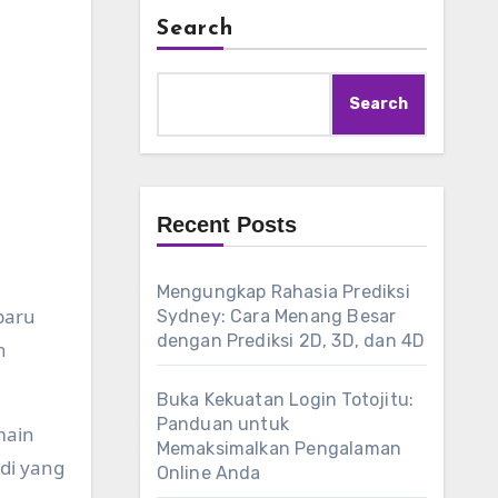
Search
Search
Recent Posts
Mengungkap Rahasia Prediksi
baru
Sydney: Cara Menang Besar
dengan Prediksi 2D, 3D, dan 4D
n
Buka Kekuatan Login Totojitu:
Panduan untuk
main
Memaksimalkan Pengalaman
di yang
Online Anda