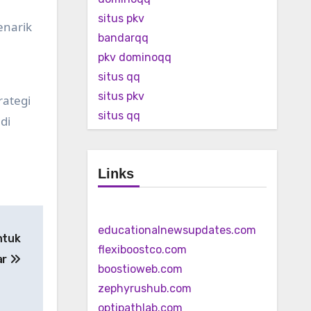
situs pkv
enarik
bandarqq
pkv dominoqq
situs qq
situs pkv
ategi
situs qq
di
Links
educationalnewsupdates.com
ntuk
flexiboostco.com
ar
boostioweb.com
zephyrushub.com
optipathlab.com