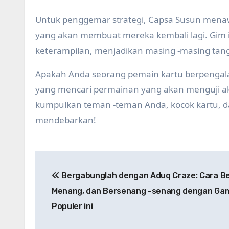
Untuk penggemar strategi, Capsa Susun men
yang akan membuat mereka kembali lagi. Gim
keterampilan, menjadikan masing -masing tan
Apakah Anda seorang pemain kartu berpengal
yang mencari permainan yang akan menguji aka
kumpulkan teman -teman Anda, kocok kartu, d
mendebarkan!
Post
Bergabunglah dengan Aduq Craze: Cara Be
navigation
Menang, dan Bersenang -senang dengan Ga
Populer ini