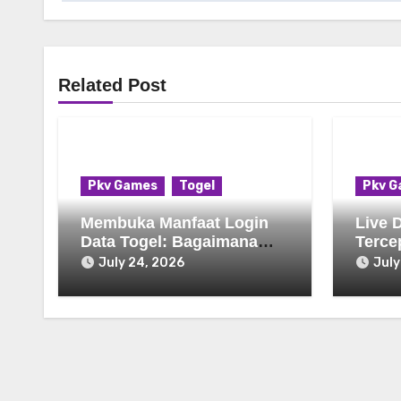
Related Post
Pkv Games
Togel
Pkv 
Membuka Manfaat Login
Live 
Data Togel: Bagaimana
Terce
Alat Ini Dapat
Event
July 24, 2026
July
Meningkatkan Pengalaman
Bermain Game Anda