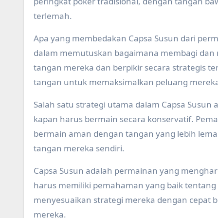
peringkat poker tradisional, dengan tangan b
terlemah.
Apa yang membedakan Capsa Susun dari permain
dalam memutuskan bagaimana membagi dan me
tangan mereka dan berpikir secara strategis 
tangan untuk memaksimalkan peluang merek
Salah satu strategi utama dalam Capsa Susun 
kapan harus bermain secara konservatif. Pem
bermain aman dengan tangan yang lebih lemah
tangan mereka sendiri.
Capsa Susun adalah permainan yang mengharga
harus memiliki pemahaman yang baik tentang a
menyesuaikan strategi mereka dengan cepat b
mereka.