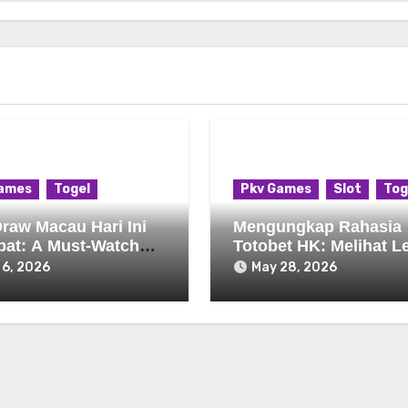
Games
Togel
Pkv Games
Slot
Tog
Draw Macau Hari Ini
Mengungkap Rahasia
pat: A Must-Watch
Totobet HK: Melihat L
 for Gamblers
Dekat Platform Judi O
 6, 2026
May 28, 2026
Populer