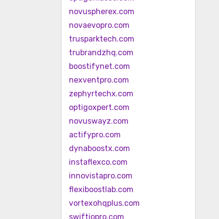
novuspherex.com
novaevopro.com
trusparktech.com
trubrandzhq.com
boostifynet.com
nexventpro.com
zephyrtechx.com
optigoxpert.com
novuswayz.com
actifypro.com
dynaboostx.com
instaflexco.com
innovistapro.com
flexiboostlab.com
vortexohqplus.com
swiftiopro.com