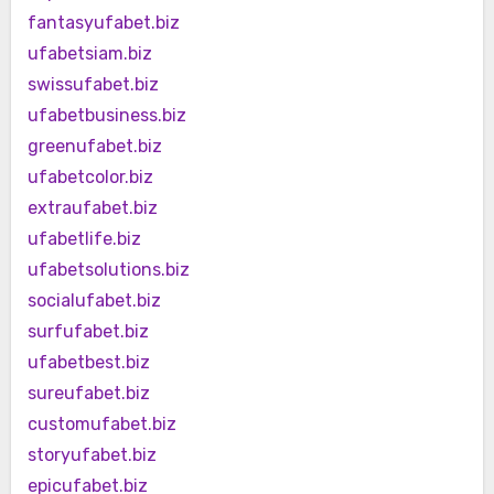
fantasyufabet.biz
ufabetsiam.biz
swissufabet.biz
ufabetbusiness.biz
greenufabet.biz
ufabetcolor.biz
extraufabet.biz
ufabetlife.biz
ufabetsolutions.biz
socialufabet.biz
surfufabet.biz
ufabetbest.biz
sureufabet.biz
customufabet.biz
storyufabet.biz
epicufabet.biz