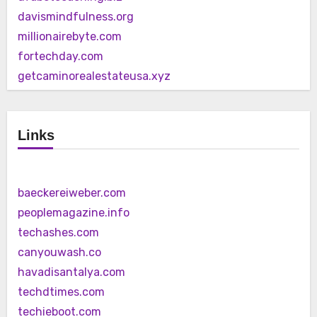
davismindfulness.org
millionairebyte.com
fortechday.com
getcaminorealestateusa.xyz
Links
baeckereiweber.com
peoplemagazine.info
techashes.com
canyouwash.co
havadisantalya.com
techdtimes.com
techieboot.com