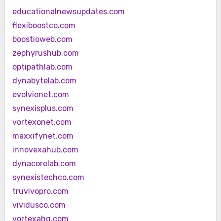
educationalnewsupdates.com
flexiboostco.com
boostioweb.com
zephyrushub.com
optipathlab.com
dynabytelab.com
evolvionet.com
synexisplus.com
vortexonet.com
maxxifynet.com
innovexahub.com
dynacorelab.com
synexistechco.com
truvivopro.com
vividusco.com
vortexahq.com