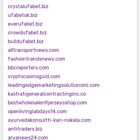
crystalufabet.biz
ufabetok.biz
everufabet.biz
crowdufabet.biz
buildufabet.biz
alltransportnews.com
fashiontrandsnews.com
bbcreporters.com
cryptocasinoguid.com
leadingedgemarketingsolutionsmi.com
kastratigeneralcontractinginc.co
bestwholesalenfljerseysshop.com
openlivinglabdays14.com
ayurvedakonsultti-kari-nokela.com
antitraders.biz
aryanews24.com