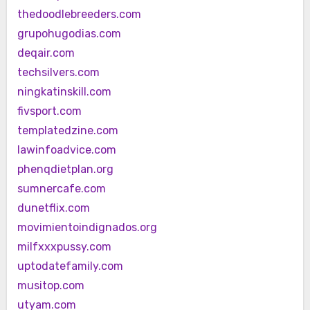
thedoodlebreeders.com
grupohugodias.com
deqair.com
techsilvers.com
ningkatinskill.com
fivsport.com
templatedzine.com
lawinfoadvice.com
phenqdietplan.org
sumnercafe.com
dunetflix.com
movimientoindignados.org
milfxxxpussy.com
uptodatefamily.com
musitop.com
utyam.com