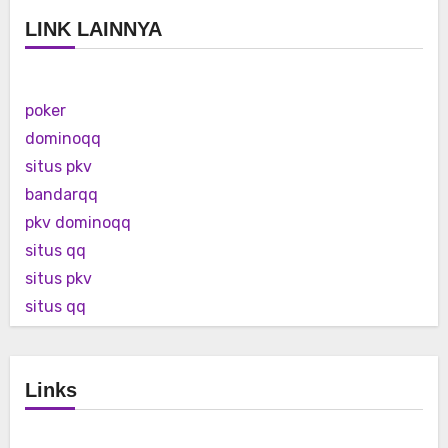
LINK LAINNYA
poker
dominoqq
situs pkv
bandarqq
pkv dominoqq
situs qq
situs pkv
situs qq
Links