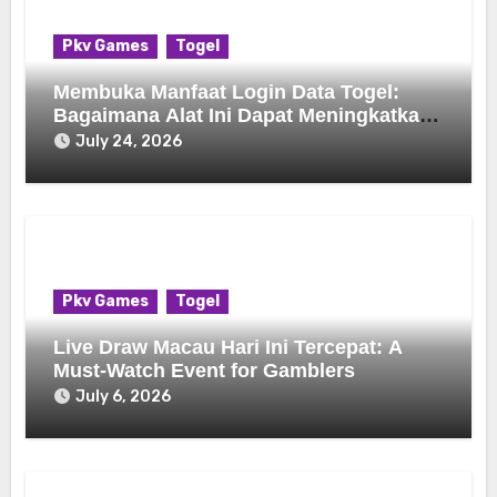
Pkv Games
Togel
Membuka Manfaat Login Data Togel:
Bagaimana Alat Ini Dapat Meningkatkan
Pengalaman Bermain Game Anda
July 24, 2026
Pkv Games
Togel
Live Draw Macau Hari Ini Tercepat: A
Must-Watch Event for Gamblers
July 6, 2026