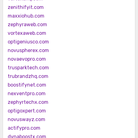
zenithifyit.com
maxxiohub.com
zephyraweb.com
vortexaweb.com
optigeniusco.com
novuspherex.com
novaevopro.com
trusparktech.com
trubrandzhq.com
boostifynet.com
nexventpro.com
zephyrtechx.com
optigoxpert.com
novuswayz.com
actifypro.com
dynaboostx.com