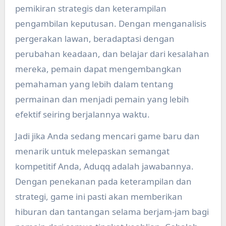
pemikiran strategis dan keterampilan
pengambilan keputusan. Dengan menganalisis
pergerakan lawan, beradaptasi dengan
perubahan keadaan, dan belajar dari kesalahan
mereka, pemain dapat mengembangkan
pemahaman yang lebih dalam tentang
permainan dan menjadi pemain yang lebih
efektif seiring berjalannya waktu.
Jadi jika Anda sedang mencari game baru dan
menarik untuk melepaskan semangat
kompetitif Anda, Aduqq adalah jawabannya.
Dengan penekanan pada keterampilan dan
strategi, game ini pasti akan memberikan
hiburan dan tantangan selama berjam-jam bagi