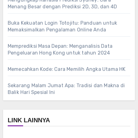
Menang Besar dengan Prediksi 2D, 3D, dan 4D
Buka Kekuatan Login Totojitu: Panduan untuk
Memaksimalkan Pengalaman Online Anda
Memprediksi Masa Depan: Menganalisis Data
Pengeluaran Hong Kong untuk tahun 2024
Memecahkan Kode: Cara Memilih Angka Utama HK
Sekarang Malam Jumat Apa: Tradisi dan Makna di
Balik Hari Spesial Ini
LINK LAINNYA