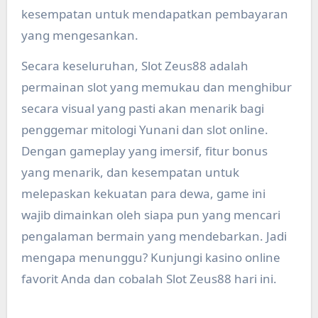
kesempatan untuk mendapatkan pembayaran
yang mengesankan.
Secara keseluruhan, Slot Zeus88 adalah
permainan slot yang memukau dan menghibur
secara visual yang pasti akan menarik bagi
penggemar mitologi Yunani dan slot online.
Dengan gameplay yang imersif, fitur bonus
yang menarik, dan kesempatan untuk
melepaskan kekuatan para dewa, game ini
wajib dimainkan oleh siapa pun yang mencari
pengalaman bermain yang mendebarkan. Jadi
mengapa menunggu? Kunjungi kasino online
favorit Anda dan cobalah Slot Zeus88 hari ini.