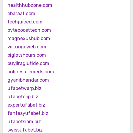
healthhubzone.com
ebaraat.com
techjuiced.com
byteboosttech.com
magnexushub.com
virtuogoweb.com
biglotshours.com
buyliraglutide.com
onlinesafemeds.com
gyanibhandar.com
ufabetwarp.biz
ufabetclip.biz
expertufabet.biz
fantasyufabet.biz
ufabetsiam.biz
swissufabet.biz