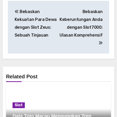
Post
Bebaskan
Bebaskan
navigation
Kekuatan Para Dewa
Keberuntungan Anda
dengan Slot Zeus:
dengan Slot7000:
Sebuah Tinjauan
Ulasan Komprehensif
Related Post
Slot
Data Toto Macau Mengungkap Tren