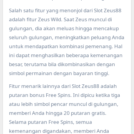
Salah satu fitur yang menonjol dari Slot Zeus88
adalah fitur Zeus Wild. Saat Zeus muncul di
gulungan, dia akan meluas hingga mencakup
seluruh gulungan, meningkatkan peluang Anda
untuk mendapatkan kombinasi pemenang. Hal
ini dapat menghasilkan beberapa kemenangan
besar, terutama bila dikombinasikan dengan
simbol permainan dengan bayaran tinggi.
Fitur menarik lainnya dari Slot Zeus88 adalah
putaran bonus Free Spins. Ini dipicu ketika tiga
atau lebih simbol pencar muncul di gulungan,
memberi Anda hingga 20 putaran gratis.
Selama putaran Free Spins, semua
kemenangan digandakan, memberi Anda