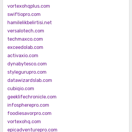
vortexohqplus.com
swiftiopro.com
hamilelikbelirtisi.net
versalotech.com
techmaxco.com
exceedolab.com
activaxio.com
dynabytesco.com
stylegurupro.com
datawizardslab.com
cubiqio.com
geeklifechronicle.com
infospherepro.com
foodiesavorpro.com
vortexohq.com
epicadventurepro.com