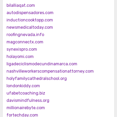
bilalliaqat.com
autodispensadores.com
inductioncooktopp.com
newsmedicaltoday.com
roofingnevada.info
magconnectx.com
synexispro.com
holayomi.com
ligadeciclismodecundinamarca.com
nashvilleworkerscompensationattorney.com
holyfamilycathedralschool.org
londonkiddy.com
ufabetcoaching.biz
davismindfulness.org
millionairebyte.com
fortechday.com