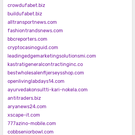
crowdufabet.biz
buildufabet.biz
alltransportnews.com
fashiontrandsnews.com
bbcreporters.com
cryptocasinoguid.com
leadingedgemarketingsolutionsmi.com
kastratigeneralcontractinginc.co
bestwholesalenfljerseysshop.com
openlivinglabdays14.com
ayurvedakonsultti-kari-nokela.com
antitraders.biz
aryanews24.com
xscape-it.com
777azino-mobile.com
cobbseniorbowl.com