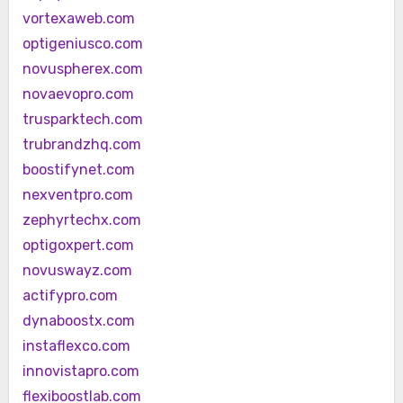
vortexaweb.com
optigeniusco.com
novuspherex.com
novaevopro.com
trusparktech.com
trubrandzhq.com
boostifynet.com
nexventpro.com
zephyrtechx.com
optigoxpert.com
novuswayz.com
actifypro.com
dynaboostx.com
instaflexco.com
innovistapro.com
flexiboostlab.com