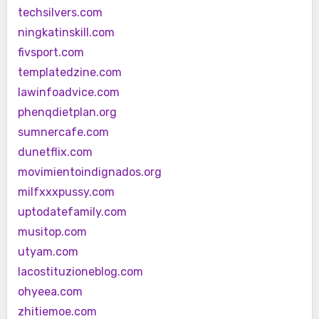
techsilvers.com
ningkatinskill.com
fivsport.com
templatedzine.com
lawinfoadvice.com
phenqdietplan.org
sumnercafe.com
dunetflix.com
movimientoindignados.org
milfxxxpussy.com
uptodatefamily.com
musitop.com
utyam.com
lacostituzioneblog.com
ohyeea.com
zhitiemoe.com