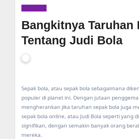
Sbobet88
Bangkitnya Taruhan B
Tentang Judi Bola
By
admin
February 18, 2026
#judi bola
Sepak bola, atau sepak bola sebagaimana diken
populer di planet ini. Dengan jutaan penggem
mengherankan jika taruhan sepak bola juga me
sepak bola online, atau Judi Bola seperti yang
signifikan, dengan semakin banyak orang bera
mereka.