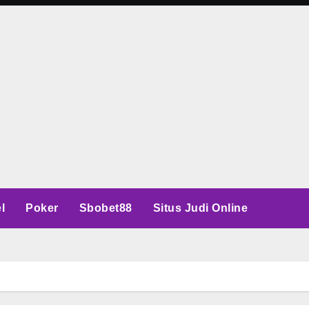
l
Poker
Sbobet88
Situs Judi Online
 Tentang Judi Bola