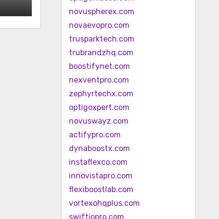
novuspherex.com
novaevopro.com
trusparktech.com
trubrandzhq.com
boostifynet.com
nexventpro.com
zephyrtechx.com
optigoxpert.com
novuswayz.com
actifypro.com
dynaboostx.com
instaflexco.com
innovistapro.com
flexiboostlab.com
vortexohqplus.com
swiftiopro.com