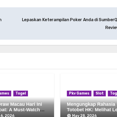
n
Lepaskan Keterampilan Poker Anda di SumberQ
Revi
Games
Togel
Pkv Games
Slot
Tog
Draw Macau Hari Ini
Mengungkap Rahasia
pat: A Must-Watch
Totobet HK: Melihat L
 for Gamblers
Dekat Platform Judi O
 6, 2026
May 28, 2026