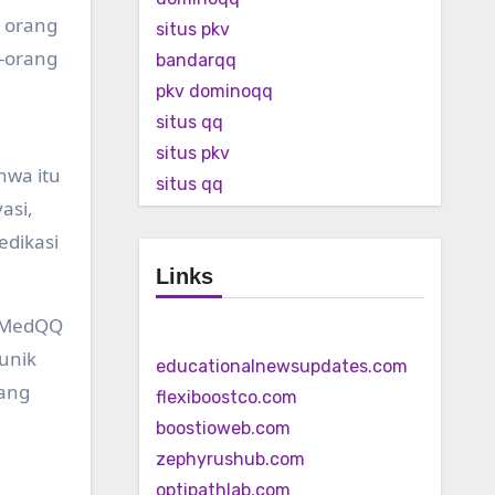
a orang
situs pkv
-orang
bandarqq
pkv dominoqq
situs qq
situs pkv
hwa itu
situs qq
asi,
edikasi
Links
osMedQQ
unik
educationalnewsupdates.com
yang
flexiboostco.com
boostioweb.com
zephyrushub.com
optipathlab.com