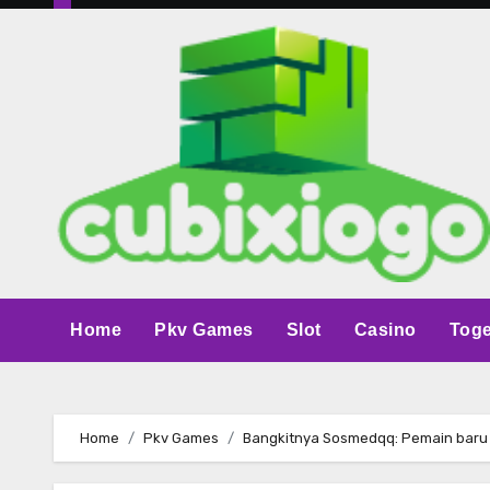
Skip
to
content
Home
Pkv Games
Slot
Casino
Toge
Home
Pkv Games
Bangkitnya Sosmedqq: Pemain baru 