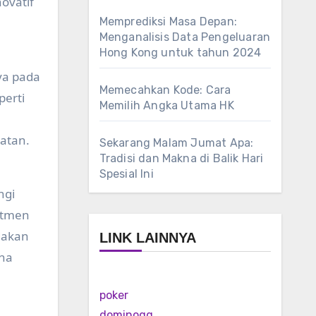
ovatif
Memprediksi Masa Depan:
Menganalisis Data Pengeluaran
Hong Kong untuk tahun 2024
ya pada
Memecahkan Kode: Cara
perti
Memilih Angka Utama HK
atan.
Sekarang Malam Jumat Apa:
Tradisi dan Makna di Balik Hari
Spesial Ini
ngi
itmen
dakan
LINK LAINNYA
una
poker
dominoqq