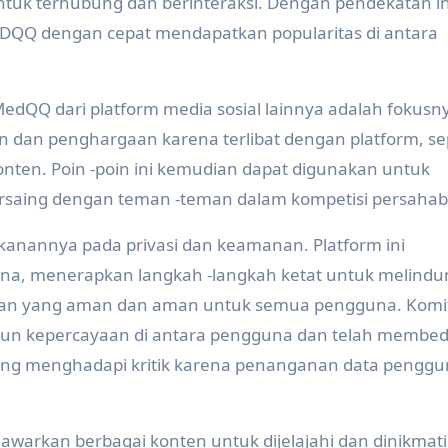
uk terhubung dan berinteraksi. Dengan pendekatan in
QQ dengan cepat mendapatkan popularitas di antara
dQQ dari platform media sosial lainnya adalah fokusn
 dan penghargaan karena terlibat dengan platform, se
onten. Poin -poin ini kemudian dapat digunakan untuk
bersaing dengan teman -teman dalam kompetisi persahab
ekanannya pada privasi dan keamanan. Platform ini
na, menerapkan langkah -langkah ketat untuk melindu
ngan yang aman dan aman untuk semua pengguna. Kom
gun kepercayaan di antara pengguna dan telah membe
 yang menghadapi kritik karena penanganan data pengg
nawarkan berbagai konten untuk dijelajahi dan dinikmati