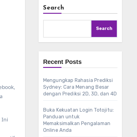
Search
Search
Recent Posts
Mengungkap Rahasia Prediksi
cebook,
Sydney: Cara Menang Besar
dengan Prediksi 2D, 3D, dan 4D
ia
Buka Kekuatan Login Totojitu:
Panduan untuk
Ini
Memaksimalkan Pengalaman
Online Anda