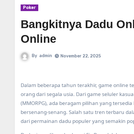
Poker
Bangkitnya Dadu On
Online
By
admin
November 22, 2025
Dalam beberapa tahun terakhir, game online t
orang dari segala usia. Dari game seluler kasu
(MMORPG), ada beragam pilihan yang tersedia 
bersenang-senang. Salah satu tren terbaru dal
dari permainan dadu populer yang semakin pop