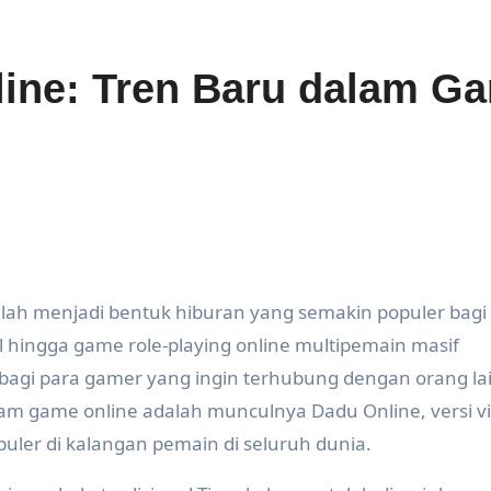
line: Tren Baru dalam G
elah menjadi bentuk hiburan yang semakin populer bagi
al hingga game role-playing online multipemain masif
bagi para gamer yang ingin terhubung dengan orang la
am game online adalah munculnya Dadu Online, versi vi
uler di kalangan pemain di seluruh dunia.