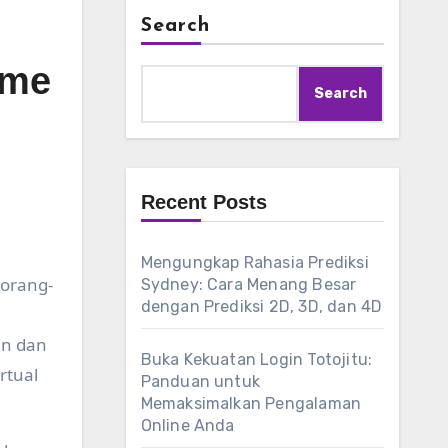
Search
ame
Search
Recent Posts
Mengungkap Rahasia Prediksi
 orang-
Sydney: Cara Menang Besar
dengan Prediksi 2D, 3D, dan 4D
in dan
Buka Kekuatan Login Totojitu:
rtual
Panduan untuk
Memaksimalkan Pengalaman
Online Anda