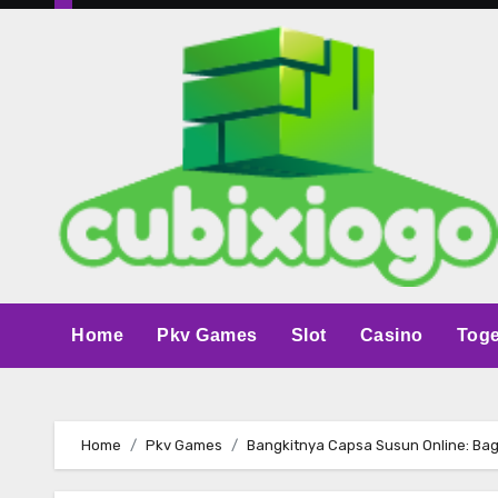
Skip
to
content
Home
Pkv Games
Slot
Casino
Toge
Home
Pkv Games
Bangkitnya Capsa Susun Online: B