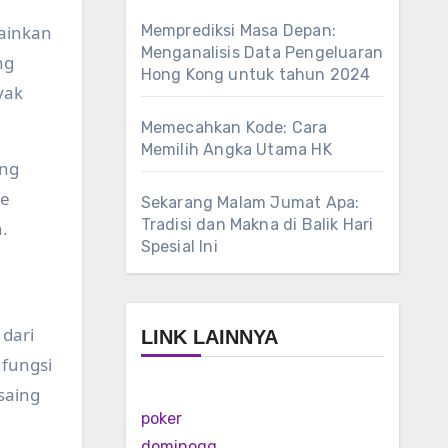
mainkan
Memprediksi Masa Depan:
Menganalisis Data Pengeluaran
ng
Hong Kong untuk tahun 2024
yak
Memecahkan Kode: Cara
Memilih Angka Utama HK
ang
de
Sekarang Malam Jumat Apa:
Tradisi dan Makna di Balik Hari
.
Spesial Ini
 dari
LINK LAINNYA
 fungsi
saing
poker
dominoqq