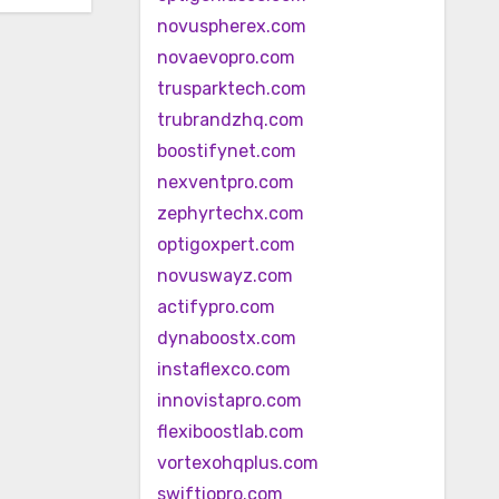
novuspherex.com
novaevopro.com
trusparktech.com
trubrandzhq.com
boostifynet.com
nexventpro.com
zephyrtechx.com
optigoxpert.com
novuswayz.com
actifypro.com
dynaboostx.com
instaflexco.com
innovistapro.com
flexiboostlab.com
vortexohqplus.com
swiftiopro.com