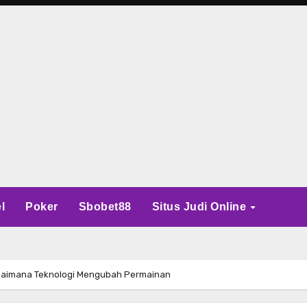
l
Poker
Sbobet88
Situs Judi Online
agaimana Teknologi Mengubah Permainan