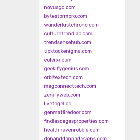
novusgo.com
bytestormpro.com
wanderlustchrono.com
culturetrendlab.com
trendsensehub.com
ticktockenigma.com
eulerxr.com
geekifygenius.com
orbitextech.com
magconnecttech.com
zenifyweb.com
livetogel.co
genmatfiredoor.com
findlascegasproperties.com
healthhavenrobbie.com
donanddonnadesigns.com