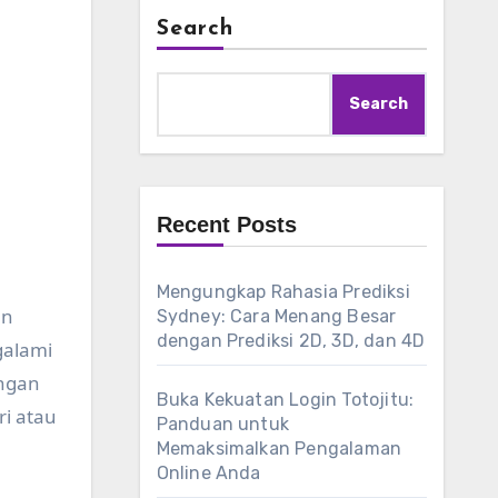
Search
Search
Recent Posts
Mengungkap Rahasia Prediksi
an
Sydney: Cara Menang Besar
dengan Prediksi 2D, 3D, dan 4D
galami
engan
Buka Kekuatan Login Totojitu:
i atau
Panduan untuk
Memaksimalkan Pengalaman
Online Anda