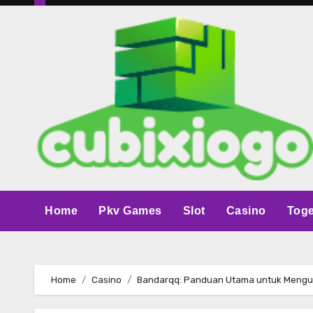
Skip
to
content
Home
Pkv Games
Slot
Casino
Toge
Home
Casino
Bandarqq: Panduan Utama untuk Menguas