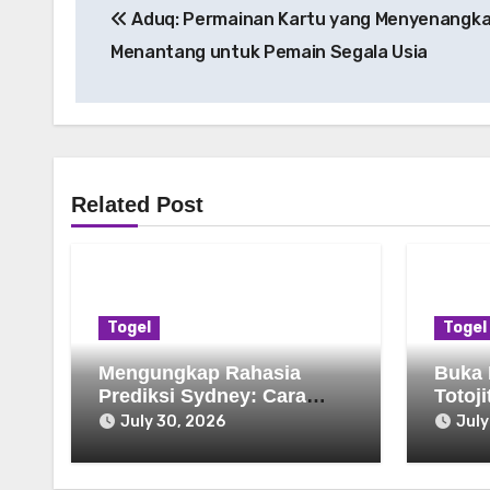
Aduq: Permainan Kartu yang Menyenangk
navigation
Menantang untuk Pemain Segala Usia
Related Post
Togel
Togel
Mengungkap Rahasia
Buka 
Prediksi Sydney: Cara
Totoj
Menang Besar dengan
Mema
July 30, 2026
July
Prediksi 2D, 3D, dan 4D
Penga