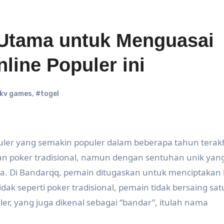
Utama untuk Menguasai
line Populer ini
kv games
,
#togel
ler yang semakin populer dalam beberapa tahun terakh
an poker tradisional, namun dengan sentuhan unik yan
. Di Bandarqq, pemain ditugaskan untuk menciptakan 
dak seperti poker tradisional, pemain tidak bersaing sa
er, yang juga dikenal sebagai “bandar”, itulah nama