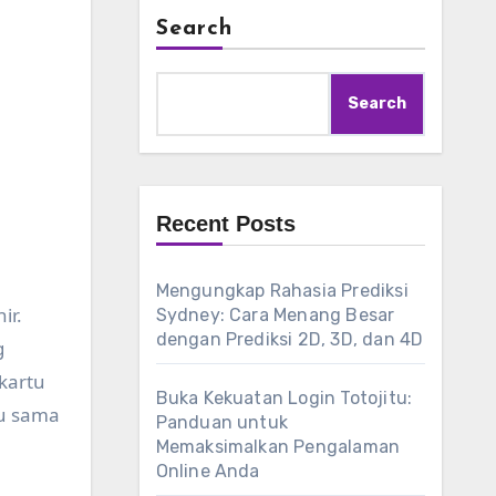
Search
Search
Recent Posts
Mengungkap Rahasia Prediksi
ir.
Sydney: Cara Menang Besar
dengan Prediksi 2D, 3D, dan 4D
g
kartu
Buka Kekuatan Login Totojitu:
tu sama
Panduan untuk
Memaksimalkan Pengalaman
Online Anda