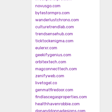
novusgo.com
bytestormpro.com
wanderlustchrono.com
culturetrendlab.com
trendsensehub.com
ticktockenigma.com
eulerxr.com
geekifygenius.com
orbitextech.com
magconnecttech.com
zenifyweb.com
livetogel.co
genmatfiredoor.com
findlascegasproperties.com
healthhavenrobbie.com
donanddonnadesigns.com