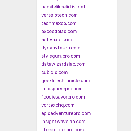
hamilelikbelirtisi.net
versalotech.com
techmaxco.com
exceedolab.com
activaxio.com
dynabytesco.com
stylegurupro.com
datawizardslab.com
cubiqio.com
geeklifechronicle.com
infospherepro.com
foodiesavorpro.com
vortexohq.com
epicadventurepro.com
insightwavelab.com
lifeexplorerpro.com