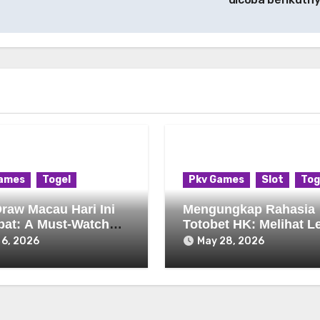
Games
Togel
Pkv Games
Slot
Tog
Draw Macau Hari Ini
Mengungkap Rahasia
pat: A Must-Watch
Totobet HK: Melihat L
 for Gamblers
Dekat Platform Judi O
 6, 2026
May 28, 2026
Populer