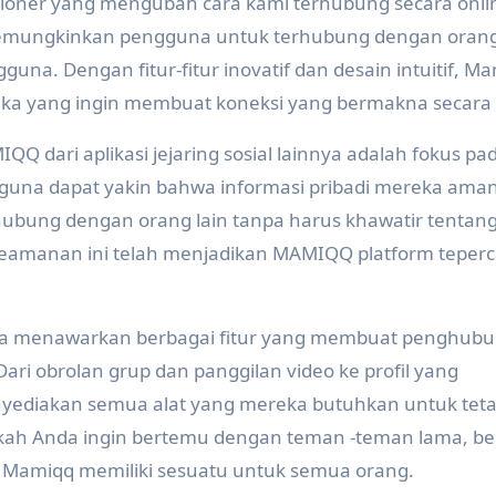
ioner yang mengubah cara kami terhubung secara onli
 memungkinkan pengguna untuk terhubung dengan orang 
a. Dengan fitur-fitur inovatif dan desain intuitif, M
ka yang ingin membuat koneksi yang bermakna secara 
 dari aplikasi jejaring sosial lainnya adalah fokus pa
una dapat yakin bahwa informasi pribadi mereka ama
bung dengan orang lain tanpa harus khawatir tentang 
amanan ini telah menjadikan MAMIQQ platform teper
uga menawarkan berbagai fitur yang membuat penghub
ri obrolan grup dan panggilan video ke profil yang
nyediakan semua alat yang mereka butuhkan untuk tet
pakah Anda ingin bertemu dengan teman -teman lama, b
, Mamiqq memiliki sesuatu untuk semua orang.