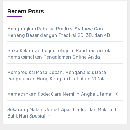
Recent Posts
Mengungkap Rahasia Prediksi Sydney: Cara
Menang Besar dengan Prediksi 2D, 3D, dan 4D
Buka Kekuatan Login Totojitu: Panduan untuk
Memaksimalkan Pengalaman Online Anda
Memprediksi Masa Depan: Menganalisis Data
Pengeluaran Hong Kong untuk tahun 2024
Memecahkan Kode: Cara Memilih Angka Utama HK
Sekarang Malam Jumat Apa: Tradisi dan Makna di
Balik Hari Spesial Ini