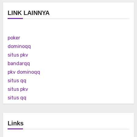
LINK LAINNYA
poker
dominoqq
situs pkv
bandarqq
pkv dominoqq
situs qq
situs pkv
situs qq
Links