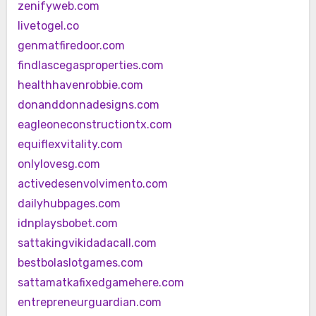
zenifyweb.com
livetogel.co
genmatfiredoor.com
findlascegasproperties.com
healthhavenrobbie.com
donanddonnadesigns.com
eagleoneconstructiontx.com
equiflexvitality.com
onlylovesg.com
activedesenvolvimento.com
dailyhubpages.com
idnplaysbobet.com
sattakingvikidadacall.com
bestbolaslotgames.com
sattamatkafixedgamehere.com
entrepreneurguardian.com