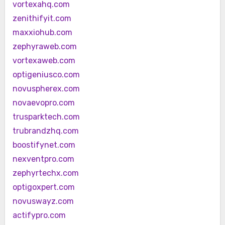
vortexahq.com
zenithifyit.com
maxxiohub.com
zephyraweb.com
vortexaweb.com
optigeniusco.com
novuspherex.com
novaevopro.com
trusparktech.com
trubrandzhq.com
boostifynet.com
nexventpro.com
zephyrtechx.com
optigoxpert.com
novuswayz.com
actifypro.com